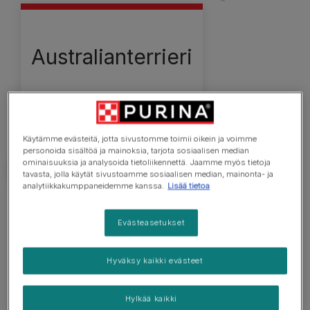
Australianterrieri
Käytämme evästeitä, jotta sivustomme toimii oikein ja voimme
personoida sisältöä ja mainoksia, tarjota sosiaalisen median
ominaisuuksia ja analysoida tietoliikennettä. Jaamme myös tietoja
tavasta, jolla käytät sivustoamme sosiaalisen median, mainonta- ja
analytiikkakumppaneidemme kanssa.
Lisää tietoa
Tarve tietää
Evästeasetukset
Sopii sekä kokeneille että kokemattomille koiranomistajille
Hyväksy kaikki evästeet
Vaatii jonkin verran koulutusta
Rakastaa aktiivisia retkiä, mieluiten tunnin kävelyjä
Hylkää kaikki
päivässä