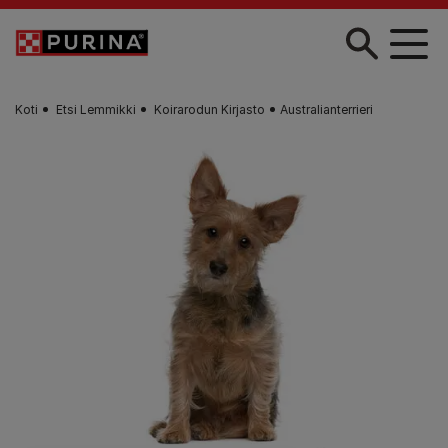
Skip to main content
Koti
Etsi Lemmikki
Koirarodun Kirjasto
Australianterrieri