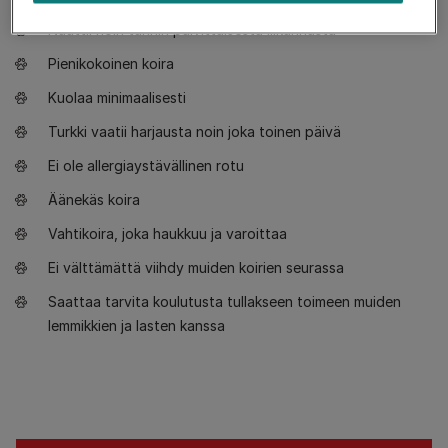
Nauttii noin tunnin päivittäisestä liikunnasta
Pienikokoinen koira
Kuolaa minimaalisesti
Turkki vaatii harjausta noin joka toinen päivä
Ei ole allergiaystävällinen rotu
Äänekäs koira
Vahtikoira, joka haukkuu ja varoittaa
Ei välttämättä viihdy muiden koirien seurassa
Saattaa tarvita koulutusta tullakseen toimeen muiden
lemmikkien ja lasten kanssa