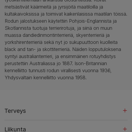
metsästivät käärmeitä ja jyrsijöitä maatiloilla ja
kultakaivoksissa ja toimivat kaikenlaisissa maatilan töissä.
Rodun jalostukseen käytettiin Pohjois-Englannista ja
Skotlannista tuotuja terrierirotuja, ja siinä on muun
muassa dandiedinmontinterrieriä, skyenterrieriä ja
yorkshirenterrieriä sekä nyt jo sukupuuttoon kuolleita
black and tan- ja skottiterrieriä. Näiden lopputuloksena
syntyi australianterrieri, ja ensimmäinen rotuyhdistys
perustettiin Australiassa jo 1887. Ison-Britannian
kennelliitto tunnusti rodun virallisesti vuonna 1936,
Yhdysvaltain kennelliitto vuonna 1958.
Terveys
Liikunta