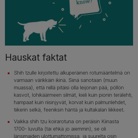
Hauskat faktat
Shih tzulle kirjoitettu alkuperäinen rotumääritelmä on
varmaan värikkäin ikinä. Siinä sanotaan (muun
muassa), että niillä pitäisi olla leijonan pää, pöllön
kasvot, lohikäärmeen silmät, kieli kuin pionin terälehti,
hampaat kuin riisinjyvät, korvat kuin palmunlehdet,
tiikerin selkä, feeniksin häntä ja kultakalan liikkeet.
Vaikka shih tzu koirarotuna on peräisin Kiinasta
1700- luvulta (tai ehkä jo aiemmin), se oli
länsimaiden ulottumattomissa, ja suurelta osin