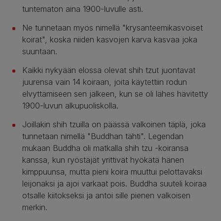
tuntematon aina 1900-luvulle asti.
Ne tunnetaan myös nimellä "krysanteemikasvoiset
koirat", koska niiden kasvojen karva kasvaa joka
suuntaan.
Kaikki nykyään elossa olevat shih tzut juontavat
juurensa vain 14 koiraan, joita käytettiin rodun
elvyttämiseen sen jälkeen, kun se oli lähes hävitetty
1900-luvun alkupuoliskolla.
Joillakin shih tzuilla on päässä valkoinen täplä, joka
tunnetaan nimellä "Buddhan tähti". Legendan
mukaan Buddha oli matkalla shih tzu -koiransa
kanssa, kun ryöstäjät yrittivät hyökätä hänen
kimppuunsa, mutta pieni koira muuttui pelottavaksi
leijonaksi ja ajoi varkaat pois. Buddha suuteli koiraa
otsalle kiitokseksi ja antoi sille pienen valkoisen
merkin.