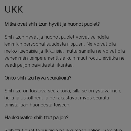
UKK
Mitkä ovat shih tzun hyvät ja huonot puolet?
Shih tzun hyvät ja huonot puolet voivat vaihdella
lemmikin persoonallisuudesta riippuen. Ne voivat olla
melko itsepäisiä ja ilkikurisia, mutta samalla ne voivat olla
vähemmän temperamenttisia kuin muut rodut, eivätkä ne
vaadi paljon päivittäistä liikuntaa.
Onko shih tzu hyvä seurakoira?
Shih tzu on loistava seurakoira, sillä se on ystävällinen,
hellä ja uskollinen, ja ne rakastavat myös seurata
omistajiaan huoneesta toiseen.
Haukkuvatko shih tzut paljon?
Shih tzut ovat taipuvaisia haukkumaan paljon, varsinkin