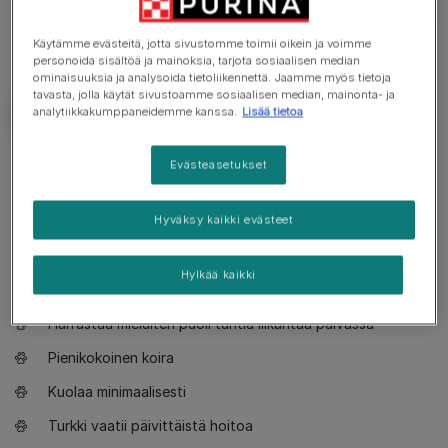
Käytämme evästeitä, jotta sivustomme toimii oikein ja voimme
personoida sisältöä ja mainoksia, tarjota sosiaalisen median
ominaisuuksia ja analysoida tietoliikennettä. Jaamme myös tietoja
tavasta, jolla käytät sivustoamme sosiaalisen median, mainonta- ja
analytiikkakumppaneidemme kanssa.
Lisää tietoa
Tarve tietää
Evästeasetukset
Hyväksy kaikki evästeet
Sopii myös kokemattomille koiranomistajille
Vaatii perustason koulutusta
Hylkää kaikki
Nauttii rauhallisista kävelylenkeistä
Harrastaa mieluiten puoli tuntia liikuntaa päivässä
Pienikokoinen koira
Kuolaa minimaalisesti
Turkki vaatii päivittäistä hoitoa