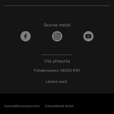
Seuraa meitä!
facebook
instagram
youtube
Ota yhteyttä
Puhelinnumero: 08000 6161
Lähetä viesti
Saavutettavuuslausunto
Oikeudelliset ehdot