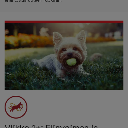
ehtii tottua uuteen ruokaan.