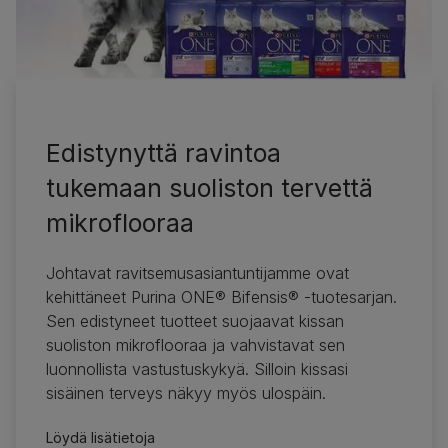
Tukijana
Purina One®
Edistynyttä ravintoa
tukemaan suoliston tervettä
mikroflooraa
Johtavat ravitsemusasiantuntijamme ovat
kehittäneet Purina ONE® Bifensis® ‑tuotesarjan.
Sen edistyneet tuotteet suojaavat kissan
suoliston mikroflooraa ja vahvistavat sen
luonnollista vastustuskykyä. Silloin kissasi
sisäinen terveys näkyy myös ulospäin.
Löydä lisätietoja