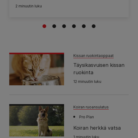
2 minuutin luku
1
2
3
4
5
6
Kissan ruokintaoppaat
Täysikasvuisen kissan
ruokinta
12 minuutin luku
Koiran ruoansulatus
Pro Plan
Koiran herkkä vatsa
1 minuutin luku