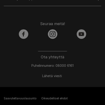
Seuraa meitä!
facebook
instagram
youtube
Ota yhteyttä
Puhelinnumero: 08000 6161
Lähetä viesti
Saavutettavuuslausunto
Oikeudelliset ehdot