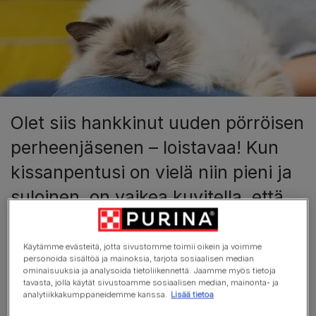
Olet siis hankkinut uuden pörröisen
perheenjäsenen – loistavaa! Kun
kissanpentusi on vielä niin pieni ja
suloinen, on vaikea kuvitella, että
sillä olisi omia pentuja.
Käytämme evästeitä, jotta sivustomme toimii oikein ja voimme
Kissat kuitenkin tulevat sukukypsiksi 4–6 kuukauden
personoida sisältöä ja mainoksia, tarjota sosiaalisen median
ominaisuuksia ja analysoida tietoliikennettä. Jaamme myös tietoja
ikäisinä, joten kissasi voi saada omia pentuja ollessaan
tavasta, jolla käytät sivustoamme sosiaalisen median, mainonta- ja
pentu vielä itsekin. Siksi tuoreen lemmikinomistajan
analytiikkakumppaneidemme kanssa.
Lisää tietoa
kannattaakin miettiä kissan leikkauttamista jo hyvissä