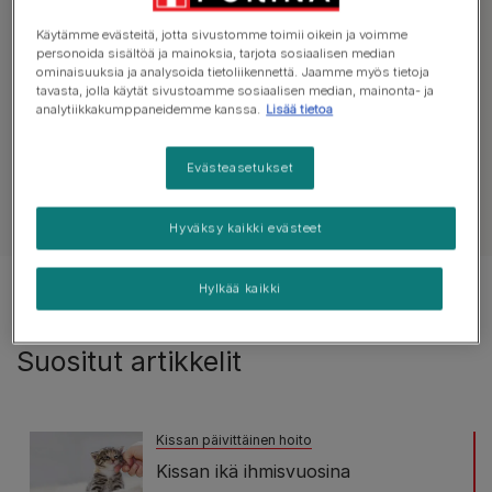
Tutustu terveysneuvoihin
Käytämme evästeitä, jotta sivustomme toimii oikein ja voimme
personoida sisältöä ja mainoksia, tarjota sosiaalisen median
ominaisuuksia ja analysoida tietoliikennettä. Jaamme myös tietoja
tavasta, jolla käytät sivustoamme sosiaalisen median, mainonta- ja
Kaikki terveyttä koskevat artikkelit
Tiineys
analytiikkakumppaneidemme kanssa.
Lisää tietoa
Evästeasetukset
Näytä kaikki kissoja koskevat artikkelit
Hyväksy kaikki evästeet
Hylkää kaikki
Tulokset 2 of 2 artikkelista
Suositut artikkelit
Kissan päivittäinen hoito
Kissan ikä ihmisvuosina