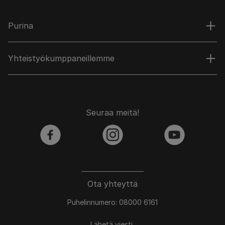
Purina
Yhteistyökumppaneillemme
Seuraa meitä!
facebook
instagram
youtube
Ota yhteyttä
Puhelinnumero: 08000 6161
Lähetä viesti