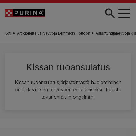
Skip to main content
Koti
Artikkeleita Ja Neuvoja Lemmikin Hoitoon
Asiantuntijaneuvoja Ki
Kissan ruoansulatus
Kissan ruoansulatusjärjestelmästä huolehtiminen
on tärkeää sen terveyden edistämiseksi. Tutustu
tavanomaisiin ongelmiin.