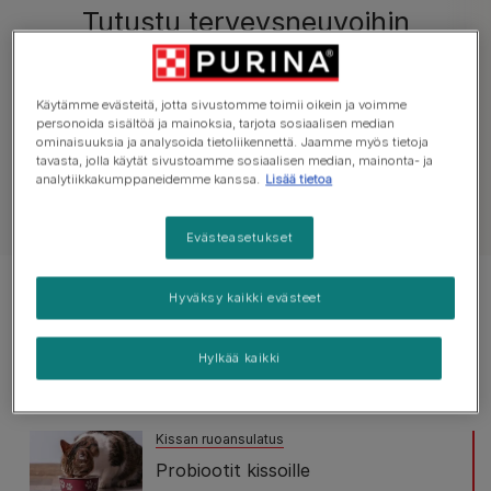
Tutustu terveysneuvoihin
Kaikki terveyttä koskevat artikkelit
Tiineys
Käytämme evästeitä, jotta sivustomme toimii oikein ja voimme
personoida sisältöä ja mainoksia, tarjota sosiaalisen median
ominaisuuksia ja analysoida tietoliikennettä. Jaamme myös tietoja
tavasta, jolla käytät sivustoamme sosiaalisen median, mainonta- ja
analytiikkakumppaneidemme kanssa.
Lisää tietoa
Näytä kaikki kissoja koskevat artikkelit
Evästeasetukset
Tulokset 4 of 4 artikkelista
Hyväksy kaikki evästeet
Suositut artikkelit
Hylkää kaikki
Kissan ruoansulatus
Probiootit kissoille