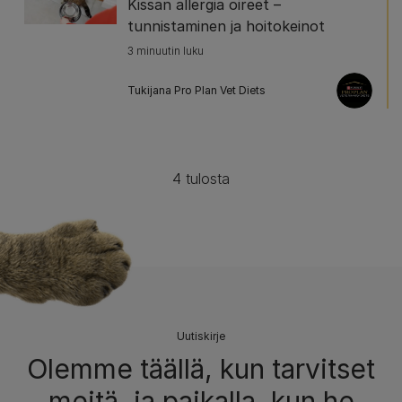
Kissan allergia oireet –
tunnistaminen ja hoitokeinot
3 minuutin luku
Tukijana Pro Plan Vet Diets
4 tulosta
Uutiskirje
Olemme täällä, kun tarvitset
meitä, ja paikalla, kun he