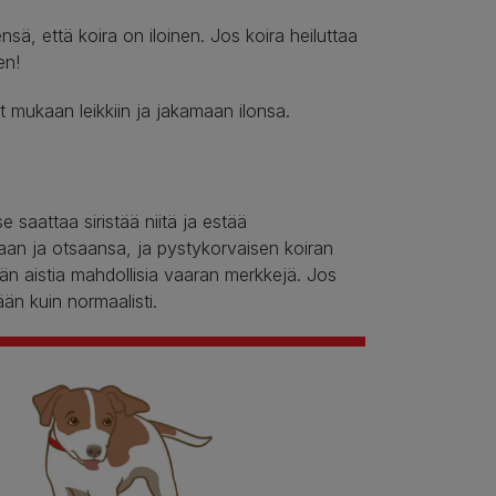
sä, että koira on iloinen. Jos koira heiluttaa
en!
ut mukaan leikkiin ja jakamaan ilonsa.
e saattaa siristää niitä ja estää
iaan ja otsaansa, ja pystykorvaisen koiran
sään aistia mahdollisia vaaran merkkejä. Jos
ään kuin normaalisti.