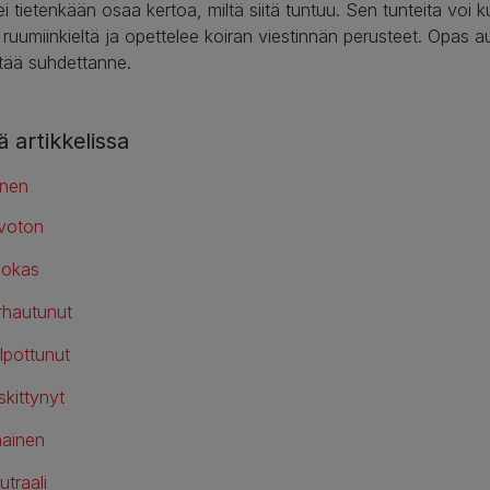
ei tietenkään osaa kertoa, miltä siitä tuntuu. Sen tunteita voi
 ruumiinkieltä ja opettelee koiran viestinnän perusteet. Opas a
tää suhdettanne.
 artikkelissa
inen
voton
lokas
rhautunut
lpottunut
skittynyt
hainen
utraali