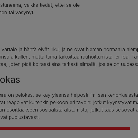
tuneena, vaikka tiedät, ettei se ole
nen tai väsynyt.
 vartalo ja häntä eivät liiku, ja ne ovat hieman normaalia ale
nsä arkaillen, mutta tämä tarkoittaa rauhoittumista, ei iloa. 
taa, joten pidä koiraasi aina tarkasti silmällä, jos se on uudes
lokas
ira on pelokas, se käy yleensä helposti ilmi sen kehonkielestä
irat reagoivat kuitenkin pelkoon eri tavoin: jotkut kyyristyvät m
ään osoittaakseen sosiaalista alistumista, jotkut taas seisovat 
vat puolustavasti.