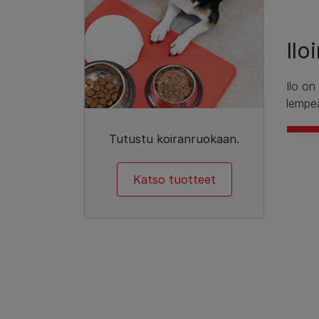
Ilo
Ilo on
lempeä
Tutustu koiranruokaan.
Katso tuotteet