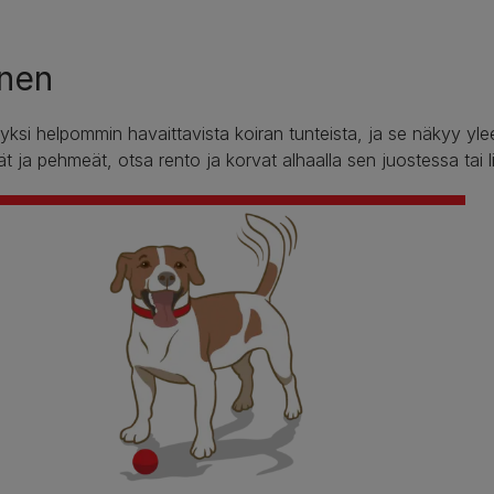
inen
 yksi helpommin havaittavista koiran tunteista, ja se näkyy yle
t ja pehmeät, otsa rento ja korvat alhaalla sen juostessa tai li