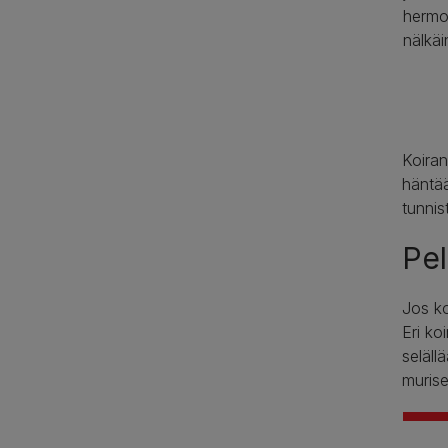
hermos
nälkäi
Koiran
häntää
tunnis
Pe
Jos ko
Eri ko
seläll
murise