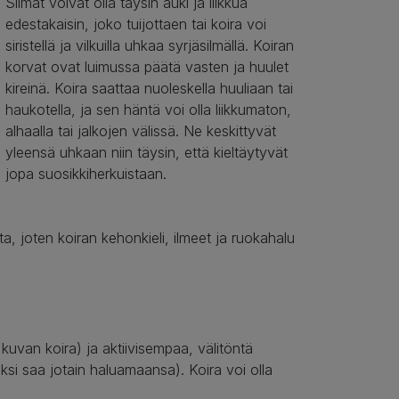
Silmät voivat olla täysin auki ja liikkua
edestakaisin, joko tuijottaen tai koira voi
siristellä ja vilkuilla uhkaa syrjäsilmällä. Koiran
korvat ovat luimussa päätä vasten ja huulet
kireinä. Koira saattaa nuoleskella huuliaan tai
haukotella, ja sen häntä voi olla liikkumaton,
alhaalla tai jalkojen välissä. Ne keskittyvät
yleensä uhkaan niin täysin, että kieltäytyvät
jopa suosikkiherkuistaan.
, joten koiran kehonkieli, ilmeet ja ruokahalu
 kuvan koira) ja aktiivisempaa, välitöntä
kiksi saa jotain haluamaansa). Koira voi olla