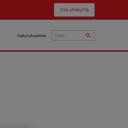
Header top
Ota yhteyttä
Vaikutuksemme
ta
an
t
et