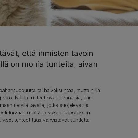
tävät, että ihmisten tavoin
illä on monia tunteita, aivan
pahansuopuutta tai halveksuntaa, mutta niillä
a pelko. Nämä tunteet ovat olennaisia, kun
aan tietyllä tavalla, jotka suojelevat ja
avasti turvaan uhalta ja kokee helpotuksen
iiviset tunteet taas vahvistavat suhdetta