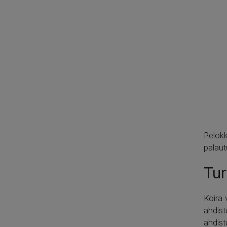
Pelokk
palaut
Tur
Koira 
ahdist
ahdist