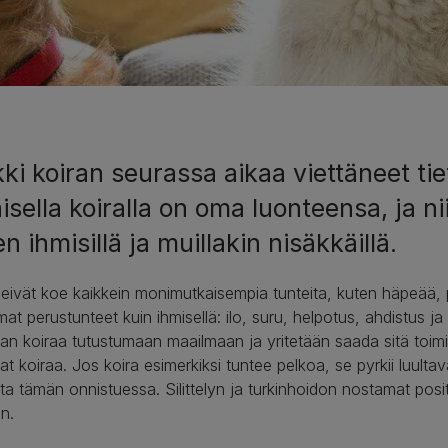
ki koiran seurassa aikaa viettäneet tie
isella koiralla on oma luonteensa, ja ni
n ihmisillä ja muillakin nisäkkäillä.
 eivät koe kaikkein monimutkaisempia tunteita, kuten häpeää, 
at perustunteet kuin ihmisellä: ilo, suru, helpotus, ahdistus j
an koiraa tutustumaan maailmaan ja yritetään saada sitä toimim
at koiraa. Jos koira esimerkiksi tuntee pelkoa, se pyrkii luult
ta tämän onnistuessa. Silittelyn ja turkinhoidon nostamat posit
in.