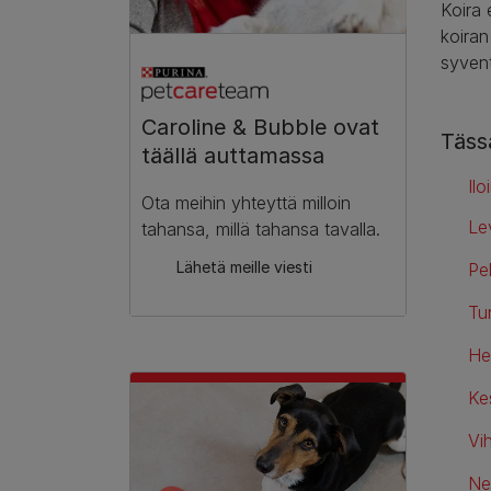
Koira 
koiran
syven
Caroline & Bubble ovat
Tässä
täällä auttamassa
Ilo
Ota meihin yhteyttä milloin
Le
tahansa, millä tahansa tavalla.
Lähetä meille viesti
Pe
Tu
He
Ke
Vi
Ne