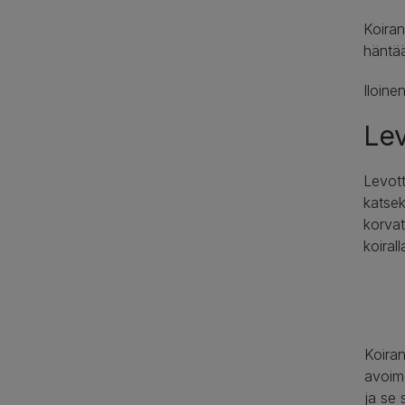
Koiran
häntää
Iloine
Le
Levott
katsek
korvat
koiral
Koiran
avoim
ja se 