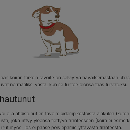
aan koiran tärkein tavoite on selviytyä havaitsemastaan uhasta
uvat normaaliksi vasta, kun se tuntee olonsa taas turvatuksi.
hautunut
voi olla ahdistunut eri tavoin: pidempikestoista alakuloa (kuten
usta, joka liittyy yleensä tiettyyn tilanteeseen (koira ei esimer
unut myös, jos ei pääse pois epämiellyttävästä tilanteesta.