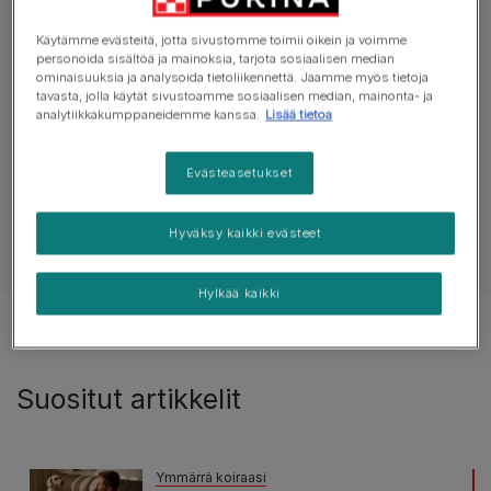
Tutustu käyttäytymistä koskeviin
Käytämme evästeitä, jotta sivustomme toimii oikein ja voimme
neuvoihin
personoida sisältöä ja mainoksia, tarjota sosiaalisen median
ominaisuuksia ja analysoida tietoliikennettä. Jaamme myös tietoja
tavasta, jolla käytät sivustoamme sosiaalisen median, mainonta- ja
analytiikkakumppaneidemme kanssa.
Lisää tietoa
Kaikki käyttäytymistä koskevat artikkelit
Kou
Evästeasetukset
Hyväksy kaikki evästeet
Näytä kaikki koiria koskevat artikkelit
Hylkää kaikki
Tulokset 2 of 2 artikkelista
Suositut artikkelit
Ymmärrä koiraasi