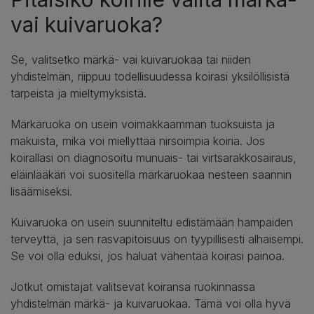
vai kuivaruoka?
Se, valitsetko märkä- vai kuivaruokaa tai niiden
yhdistelmän, riippuu todellisuudessa koirasi yksilöllisistä
tarpeista ja mieltymyksistä.
Märkäruoka on usein voimakkaamman tuoksuista ja
makuista, mikä voi miellyttää nirsoimpia koiria. Jos
koirallasi on diagnosoitu munuais- tai virtsarakkosairaus,
eläinlääkäri voi suositella märkäruokaa nesteen saannin
lisäämiseksi.
Kuivaruoka on usein suunniteltu edistämään hampaiden
terveyttä, ja sen rasvapitoisuus on tyypillisesti alhaisempi.
Se voi olla eduksi, jos haluat vähentää koirasi painoa.
Jotkut omistajat valitsevat koiransa ruokinnassa
yhdistelmän märkä- ja kuivaruokaa. Tämä voi olla hyvä