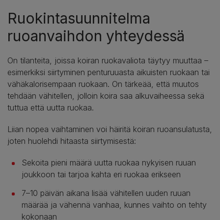
Ruokintasuunnitelma
ruoanvaihdon yhteydessä
On tilanteita, joissa koiran ruokavaliota täytyy muuttaa –
esimerkiksi siirtyminen penturuuasta aikuisten ruokaan tai
vähäkalorisempaan ruokaan. On tärkeää, että muutos
tehdään vähitellen, jolloin koira saa alkuvaiheessa sekä
tuttua että uutta ruokaa.
Liian nopea vaihtaminen voi häiritä koiran ruoansulatusta,
joten huolehdi hitaasta siirtymisestä:
Sekoita pieni määrä uutta ruokaa nykyisen ruuan
joukkoon tai tarjoa kahta eri ruokaa erikseen
7–10 päivän aikana lisää vähitellen uuden ruuan
määrää ja vähennä vanhaa, kunnes vaihto on tehty
kokonaan