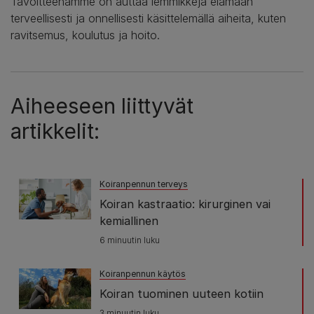
Tavoitteenamme on auttaa lemmikkejä elämään
terveellisesti ja onnellisesti käsittelemällä aiheita, kuten
ravitsemus, koulutus ja hoito.
Aiheeseen liittyvät
artikkelit:
Koiranpennun terveys
Koiran kastraatio: kirurginen vai
kemiallinen
6 minuutin luku
Koiranpennun käytös
Koiran tuominen uuteen kotiin
3 minuutin luku