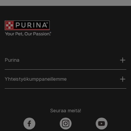
Purina
Yhteistyökumppaneillemme
Seuraa meitä!
facebook
instagram
youtube