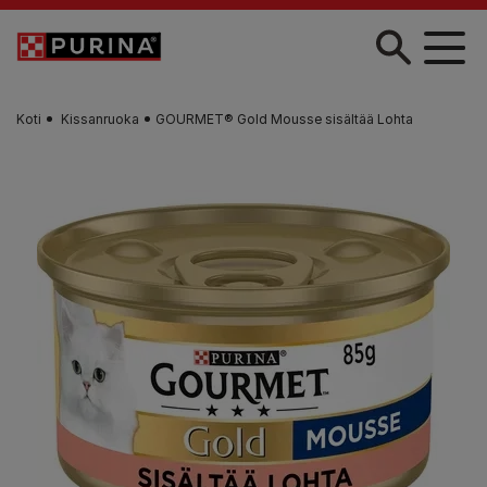
Skip to main content
Koti
Kissanruoka
GOURMET® Gold Mousse sisältää Lohta