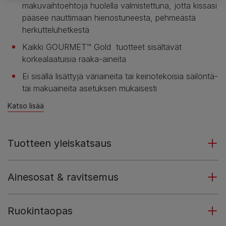
makuvaihtoehtoja huolella valmistettuna, jotta kissasi
pääsee nauttimaan hienostuneesta, pehmeästä
herkutteluhetkestä
Kaikki GOURMET™ Gold tuotteet sisältävät
korkealaatuisia raaka-aineita
Ei sisällä lisättyjä väriaineita tai keinotekoisia säilöntä-
tai makuaineita asetuksen mukaisesti
Katso lisää
Tuotteen yleiskatsaus
Ainesosat & ravitsemus
Ruokintaopas