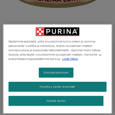
Käytämme evästeitä, jotta sivustomme toimii oikein ja voimme
personoida sisältöä ja mainoksia, tarjota sosiaalisen median
ominaisuuksia ja analysoida tietoliikennettä. Jaamme myös tietoja
GOURMET Märkäruoka Kissa
tavasta, jolla käytät sivustoamme sosiaalisen median, mainonta- ja
GOURMET® Gold Mousse sisältää Lohta
analytiikkakumppaneidemme kanssa.
Lisää tietoa
Ei vielä ääniä
Evästeasetukset
Saatavilla pakkauksissa:
85g
Hyväksy kaikki evästeet
Aikuisen kissan täysravinto
Hylkää kaikki
GOURMET™ Gold -mousse: pehmeä mousse, joka
sisältää nautaa, kanaa, lohta tai muita ensiluokkaisia