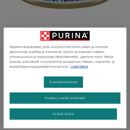
Käytämme evästeitä, jotta sivustomme toimii oikein ja voimme
personoida sisältöä ja mainoksia, tarjota sosiaalisen median
ominaisuuksia ja analysoida tietoliikennettä. Jaamme myös tietoja
GOURMET Märkäruoka Kissa
tavasta, jolla käytät sivustoamme sosiaalisen median, mainonta- ja
GOURMET® Gold Mousse sisältää Tonnikala
analytiikkakumppaneidemme kanssa.
Lisää tietoa
Ei vielä ääniä
Evästeasetukset
Saatavilla pakkauksissa:
85g
Hyväksy kaikki evästeet
Aikuisen kissan täysravinto
Hylkää kaikki
GOURMET™ Gold -mousse: pehmeä mousse, joka
sisältää nautaa, kanaa, lohta tai muita ensiluokkaisia