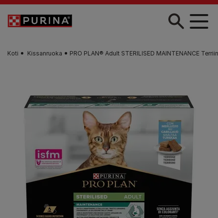
Skip to main content
Koti
Kissanruoka
PRO PLAN® Adult STERILISED MAINTENANCE Terriini 