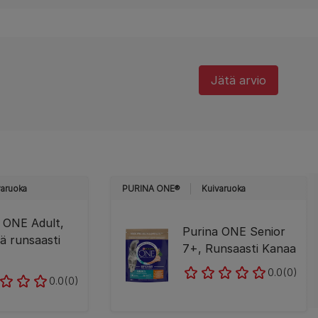
Jätä arvio
varuoka
PURINA ONE®
Kuivaruoka
 ONE Adult,
Purina ONE Senior
ää runsaasti
7+, Runsaasti Kanaa
0.0
(0)
0.0
(0)