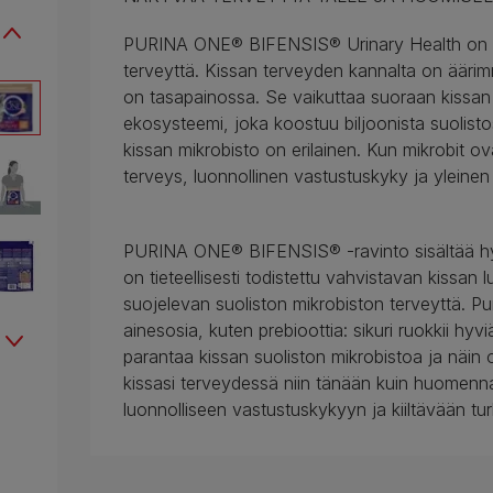
PURINA ONE® BIFENSIS® Urinary Health on suun
terveyttä. Kissan terveyden kannalta on äärim
on tasapainossa. Se vaikuttaa suoraan kissan
ekosysteemi, joka koostuu biljoonista suolisto
kissan mikrobisto on erilainen. Kun mikrobit o
terveys, luonnollinen vastustuskyky ja yleinen
PURINA ONE® BIFENSIS® -ravinto sisältää hyöd
on tieteellisesti todistettu vahvistavan kissan 
suojelevan suoliston mikrobiston terveyttä. 
ainesosia, kuten prebioottia: sikuri ruokkii hy
parantaa kissan suoliston mikrobistoa ja näin o
kissasi terveydessä niin tänään kuin huomenn
luonnolliseen vastustuskykyyn ja kiiltävään tur