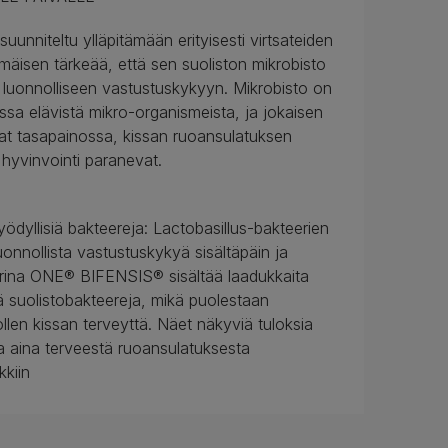
niteltu ylläpitämään erityisesti virtsateiden
mäisen tärkeää, että sen suoliston mikrobisto
 luonnolliseen vastustuskykyyn. Mikrobisto on
ssa elävistä mikro-organismeista, ja jokaisen
vat tasapainossa, kissan ruoansulatuksen
 hyvinvointi paranevat.
yllisiä bakteereja: Lactobasillus-bakteerien
luonnollista vastustuskykyä sisältäpäin ja
Purina ONE® BIFENSIS® sisältää laadukkaita
viä suolistobakteereja, mikä puolestaan
llen kissan terveyttä. Näet näkyviä tuloksia
a aina terveestä ruoansulatuksesta
kkiin