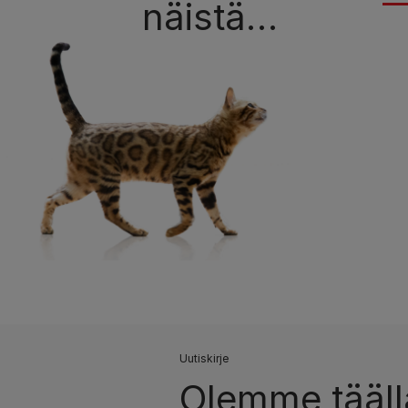
näistä…
Uutiskirje
Olemme täällä