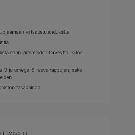
ojaamaan virtsatietulehduksilta
ntia
istämään virtsateiden terveyttä, kiitos
omega-3 ja omega-6-rasvahappojen, sekä
neiden
robiston tasapainoa
LE PÄIVÄLLE