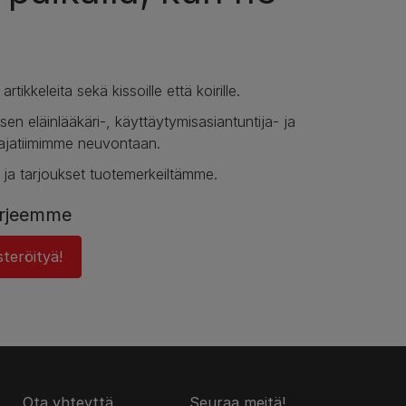
rtikkeleita sekä kissoille että koirille.
sen eläinlääkäri-, käyttäytymisasiantuntija- ja
jatiimimme neuvontaan.
 ja tarjoukset tuotemerkeiltämme.
kirjeemme
teröityä!
Ota yhteyttä
Seuraa meitä!