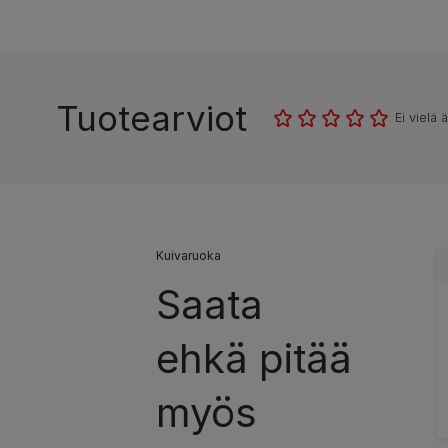
Tuotearviot
Ei vielä 
Kuivaruoka
Saata
ehkä pitää
myös