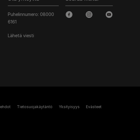
Puhelinnumero: 08000
facebook
instagram
youtube
6161
Lähetä viesti
 ehdot
Tietosuojakäytäntö
Yksityisyys
Evästeet