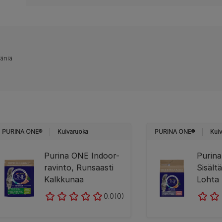
ääniä
PURINA ONE®
Kuivaruoka
PURINA ONE®
Kui
Purina ONE Indoor-
Purina
ravinto, Runsaasti
Sisält
Kalkkunaa
Lohta
0.0
(0)