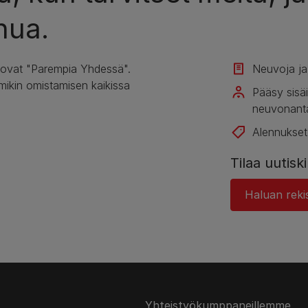
nua.
 ovat "Parempia Yhdessä".
Neuvoja ja a
mikin omistamisen kaikissa
Pääsy sisäi
neuvonanta
Alennukset
Tilaa uutis
Haluan rekis
Yhteistyökumppaneillemme