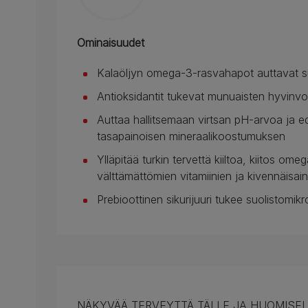
Ominaisuudet
Kalaöljyn omega-3-rasvahapot auttavat su
Antioksidantit tukevat munuaisten hyvinvoi
Auttaa hallitsemaan virtsan pH-arvoa ja ed
tasapainoisen mineraalikoostumuksen
Ylläpitää turkin tervettä kiiltoa, kiitos 
välttämättömien vitamiinien ja kivennäisai
Prebioottinen sikurijuuri tukee suolistomik
NÄKYVÄÄ TERVEYTTÄ TÄLLE JA HUOMISEL