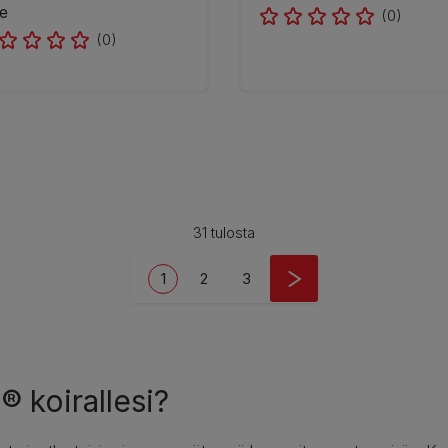
e
(0)
(0)
31 tulosta
Current page
Page
Page
1
2
3
 koirallesi?