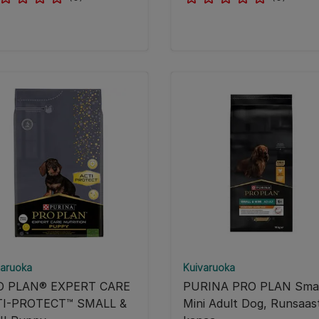
varuoka
Kuivaruoka
O PLAN® EXPERT CARE
PURINA PRO PLAN Smal
TI-PROTECT™ SMALL &
Mini Adult Dog, Runsaast