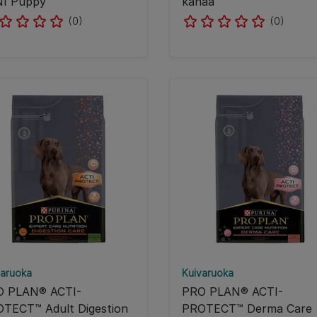
I Puppy
kanaa
(0)
(0)
varuoka
Kuivaruoka
O PLAN® ACTI-
PRO PLAN® ACTI-
TECT™ Adult Digestion
PROTECT™ Derma Care