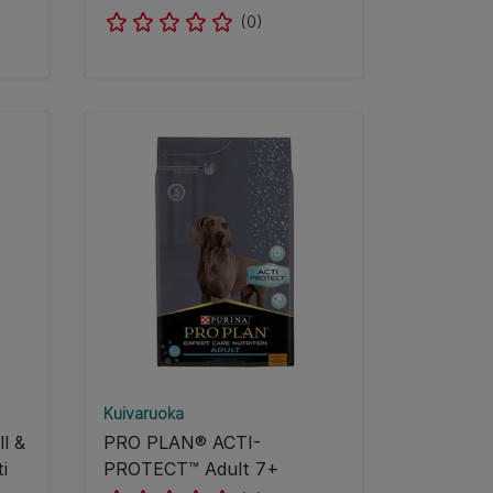
(0)
Kuivaruoka
l &
PRO PLAN® ACTI-
i
PROTECT™ Adult 7+