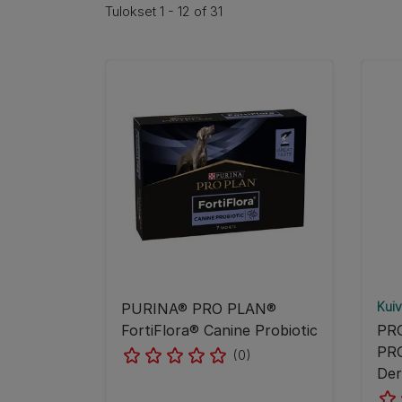
Tulokset 1 - 12 of 31
Kui
PURINA® PRO PLAN®
FortiFlora® Canine Probiotic
PR
PRO
(0)
Der