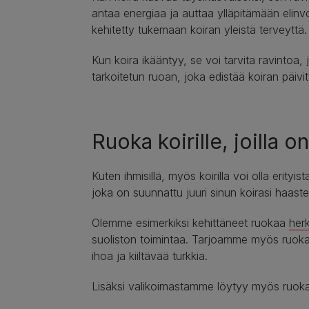
antaa energiaa ja auttaa ylläpitämään elinv
kehitetty tukemaan koiran yleistä terveyttä.
Kun koira ikääntyy, se voi tarvita ravintoa, j
tarkoitetun ruoan, joka edistää koiran päivitt
Ruoka koirille, joilla o
Kuten ihmisillä, myös koirilla voi olla eri
joka on suunnattu juuri sinun koirasi haasteisi
Olemme esimerkiksi kehittäneet ruokaa
herk
suoliston toimintaa. Tarjoamme myös ruo
ihoa ja kiiltävää turkkia.
Lisäksi valikoimastamme löytyy myös ruo