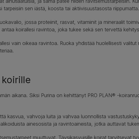
vat ainutlaatuisia, ja sama pätee niiden ravitsemustarpeisiin.
i tarpeisiin sen iästä, koosta tai aktiivisuustasosta riippumatta.
avalio, jossa proteiinit, rasvat, vitamiinit ja mineraalit toim
n antaa koirallesi ravintoa, joka tukee sekä sen tervettä kehityst
si vain oikeaa ravintoa. Ruoka yhdistää huolellisesti valitut r
teriaa.
koirille
ämän aikana. Siksi Purina on kehittänyt PRO PLAN® -koiranruoa
että kasvua, vahvoja luita ja vahvaa luonnollista vastustuskyk
likoiduista ainesosista ja ravintoaineista, jotka auttavat tu
semustarpeet muuttuvat. Täysikasvuisille koirat tarvitsevat tyy