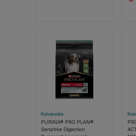
Kuivaruoka
Kui
PURINA® PRO PLAN®
PR
Sensitive Digestion
AC