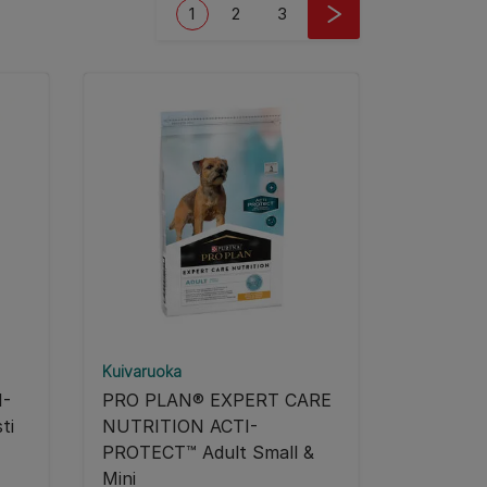
Current page
Page
Page
1
2
3
Kuivaruoka
I-
PRO PLAN® EXPERT CARE
ti
NUTRITION ACTI-
PROTECT™ Adult Small &
Mini