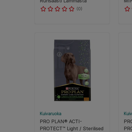
Runsaasti Lammasta
MIN
(0)
Kuivaruoka
Kui
PRO PLAN® ACTI-
PR
PROTECT™ Light / Sterilised
PRO