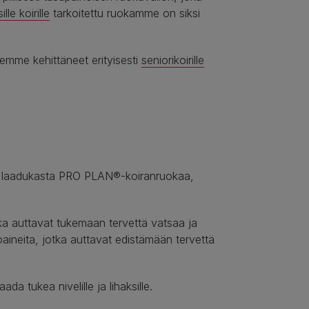
lle koirille
tarkoitettu ruokamme on siksi
 olemme kehittäneet erityisesti
seniorikoirille
oamme laadukasta PRO PLAN®-koiranruokaa,
otka auttavat tukemaan tervettä vatsaa ja
toaineita, jotka auttavat edistämään tervettä
aada tukea nivelille ja lihaksille.