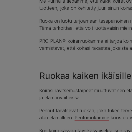
Me Purinalla tiedämme, että kaikki koirat o
tuotteen, joka on kehitetty juuri sinun koiras
Ruoka on luotu tarjoamaan tasapainoinen ruok
Tämä tarkoittaa, että voit luottavaisin mieli
PRO PLAN®-koiranruokamme ei tarjoa koiralle
varmistavat, että koirasi rakastaa jokaista a
Ruokaa kaiken ikäisille 
Koirasi ravitsemustarpeet muuttuvat sen el
ja elämänvaiheissa.
Pennut tarvitsevat ruokaa, joka tukee terv
alun elämälleen.
Penturuokamme
koostuu va
Kun koira kasvaa täysikasvuiseksi, sen ravit