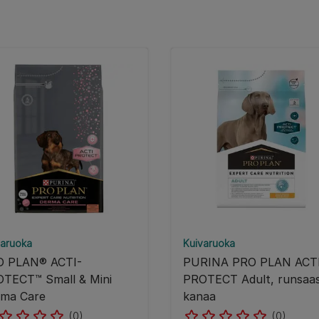
varuoka
Kuivaruoka
O PLAN® ACTI-
PURINA PRO PLAN ACT
TECT™ Small & Mini
PROTECT Adult, runsaas
ma Care
kanaa
(0)
(0)