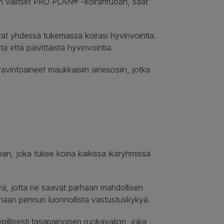
 Kun valitset PRO PLAN® -koiranruoan, saat
ivat yhdessä tukemassa koirasi hyvinvointia.
ä että päivittäistä hyvinvointia.
avintoaineet maukkaisiin ainesosiin, jotka
n, joka tukee koiria kaikissa ikäryhmissä
yä, jotta ne saavat parhaan mahdollisen
kemaan pennun luonnollista vastustuskykyä.
pillisesti tasapainoisen ruokavalion, joka