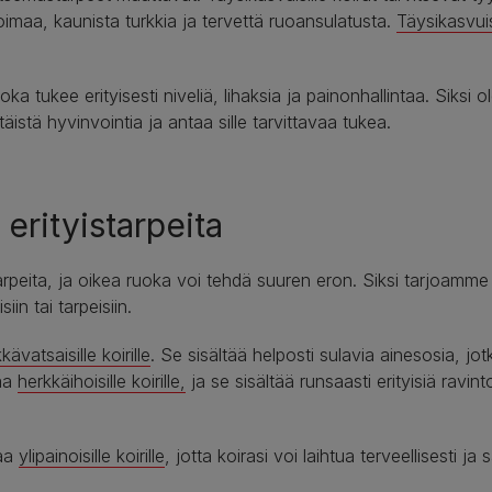
oimaa, kaunista turkkia ja tervettä ruoansulatusta.
Täysikasvuisi
oka tukee erityisesti niveliä, lihaksia ja painonhallintaa. Siksi
äistä hyvinvointia ja antaa sille tarvittavaa tukea.
n erityistarpeita
tyistarpeita, ja oikea ruoka voi tehdä suuren eron. Siksi tarj
in tai tarpeisiin.
kävatsaisille koirille
. Se sisältää helposti sulavia ainesosia, j
kaa
herkkäihoisille koirille,
ja se sisältää runsaasti erityisiä ravin
kaa
ylipainoisille koirille
, jotta koirasi voi laihtua terveellisesti ja s