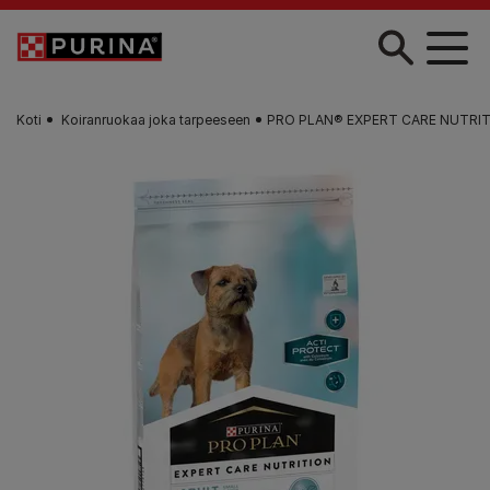
Skip to main content
Koti
Koiranruokaa joka tarpeeseen
PRO PLAN® EXPERT CARE NUTRITI