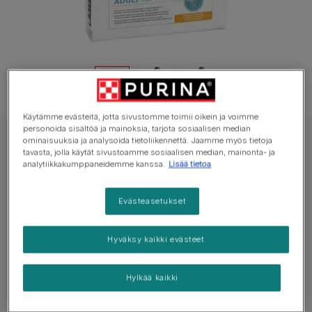
Käytämme evästeitä, jotta sivustomme toimii oikein ja voimme
personoida sisältöä ja mainoksia, tarjota sosiaalisen median
ominaisuuksia ja analysoida tietoliikennettä. Jaamme myös tietoja
PRO PLAN EXPERT CARE NUTRITION koiran kuivaruoka
tavasta, jolla käytät sivustoamme sosiaalisen median, mainonta- ja
PRO PLAN® EXPERT CARE NUTRITION
analytiikkakumppaneidemme kanssa.
Lisää tietoa
ACTI-PROTECT™ Adult Small & Mini
Evästeasetukset
Ei vielä ääniä
Hyväksy kaikki evästeet
Saatavilla pakkauksissa:
1.5kg
3kg
7kg
Hylkää kaikki
Sisältää runsaasti kanaa
ACTI-PROTECT™ sisältää ternimaitoa - Auttaa