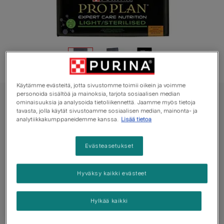
Käytämme evästeitä, jotta sivustomme toimii oikein ja voimme
personoida sisältöä ja mainoksia, tarjota sosiaalisen median
PRO PLAN EXPERT CARE NUTRITION koiran kuivaruoka
ominaisuuksia ja analysoida tietoliikennettä. Jaamme myös tietoja
tavasta, jolla käytät sivustoamme sosiaalisen median, mainonta- ja
PRO PLAN® ACTI-PROTECT™ Light /
analytiikkakumppaneidemme kanssa.
Lisää tietoa
Sterilised
Evästeasetukset
Ei vielä ääniä
Hyväksy kaikki evästeet
Saatavilla pakkauksissa:
3kg
Sisältää runsaasti kanaa
Hylkää kaikki
Auttaa ehkäisemään painonnousua ylläpitämällä