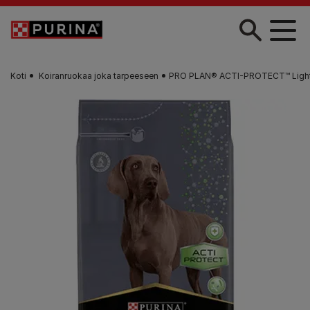
Skip to main content
Koti
Koiranruokaa joka tarpeeseen
PRO PLAN® ACTI-PROTECT™ Light /