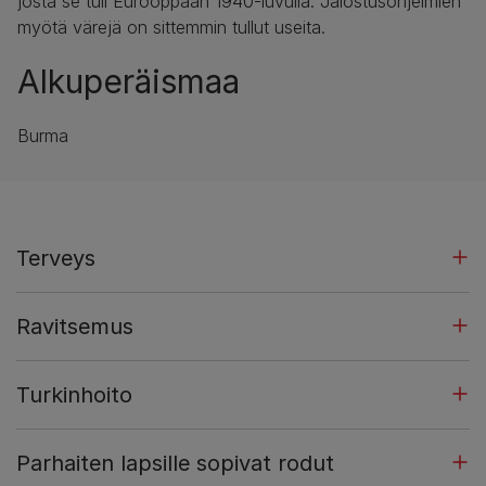
josta se tuli Eurooppaan 1940-luvulla. Jalostusohjelmien
myötä värejä on sittemmin tullut useita.
Alkuperäismaa
Burma
Terveys
Ravitsemus
Turkinhoito
Parhaiten lapsille sopivat rodut