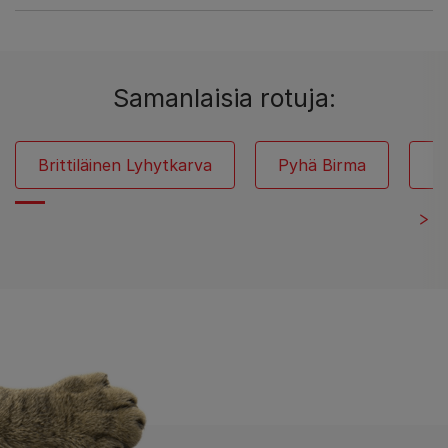
Samanlaisia rotuja:
Brittiläinen Lyhytkarva
Pyhä Birma
S