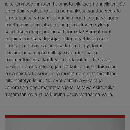
joka tarvitsee ihmisten huomiota ollakseen onnellinen. Se
on erittäin vaativa rotu, ja burmankissa saattaa seurata
omistajaansa ympäriinsä vaatien huomiota ja voi jopa
kiivetä omistajan jalkaa pitkin päästäkseen syliin ja
saadakseen kaipaamaansa huomiota! Burmat ovat
erittäin äänekkäitä kissoja, jotka tervehtivät usein
omistajaa tämän saapuessa kotiin tai pyytävät
haluamaansa naukumalla ja ovat mukana ja
kommentoimassa kaikkea, mitä tapahtuu. Ne ovat
uskollisia omistajalleen, ja niitä kutsutaankin toisinaan
koiramaisiksi kissoiksi, sillä monet noutavat mielellään
niille heitetyn lelun. Ne ovat erittäin älykkäitä ja
erinomaisia ongelmanratkaisijoita, taitavia esimerkiksi
avaamaan ovia ja karkureina usein vertaansa vailla.