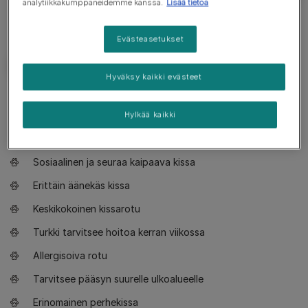
analytiikkakumppaneidemme kanssa.
Lisää tietoa
Evästeasetukset
Hyväksy kaikki evästeet
Tarve tietää
Hylkää kaikki
Erittäin aktiivinen ja utelias kissa
Sosiaalinen ja seuraa kaipaava kissa
Erittäin äänekäs kissa
Keskikokoinen kissarotu
Turkki tarvitsee hoitoa kerran viikossa
Allergisoiva rotu
Tarvitsee pääsyn suurelle ulkoalueelle
Erinomainen perhekissa