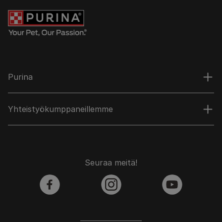
Purina
Yhteistyökumppaneillemme
Seuraa meitä!
facebook
instagram
youtube