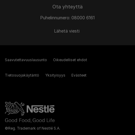
Ota yhteyttä
Puhelinnumero: 08000 6161
Lähetä viesti
Saavutettavuuslausunto
Oikeudelliset ehdot
Tietosuojakäytäntö
Yksityisyys
Evästeet
©Reg. Trademark of Nestlé S.A.