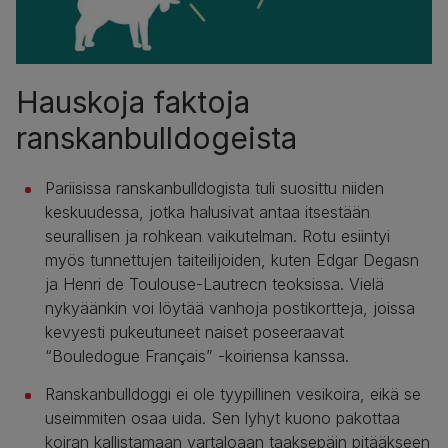
Hauskoja faktoja
ranskanbulldogeista
Pariisissa ranskanbulldogista tuli suosittu niiden
keskuudessa, jotka halusivat antaa itsestään
seurallisen ja rohkean vaikutelman. Rotu esiintyi
myös tunnettujen taiteilijoiden, kuten Edgar Degasn
ja Henri de Toulouse-Lautrecn teoksissa. Vielä
nykyäänkin voi löytää vanhoja postikortteja, joissa
kevyesti pukeutuneet naiset poseeraavat
“Bouledogue Français” -koiriensa kanssa.
Ranskanbulldoggi ei ole tyypillinen vesikoira, eikä se
useimmiten osaa uida. Sen lyhyt kuono pakottaa
koiran kallistamaan vartaloaan taaksepäin pitääkseen