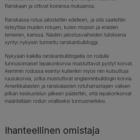
Ranskaan ja ottivat koiransa mukaansa.
Ranskassa rotua jalostettiin edelleen, ja sitä saatettiin
risteyttää muiden rotujen, kuten mopsin ja eräiden
terrierien, kanssa. Näiden jalostusvaiheiden tuloksena
syntyi nykyisin tunnettu ranskanbulldoggi.
Nykyään kaikilla ranskanbulldogeilla on rodulle
tunnusomaiset lepakonkorvia muistuttavat pystyt korvat.
Aiemmin rodussa esiintyi kuitenkin myös niin kutsuttuja
ruusukorvia, jotka muistuttivat englanninbulldogin korvia.
Amerikkalaisten ja ranskalaisten rotuharrastajien välisen
pitkän keskustelun jälkeen päätettiin, että lepakonkorvat
määritellään rodun viralliseksi tunnusmerkiksi.
Ihanteellinen omistaja