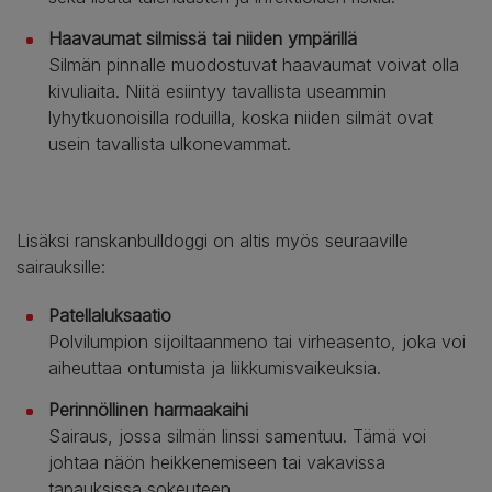
Haavaumat silmissä tai niiden ympärillä
Silmän pinnalle muodostuvat haavaumat voivat olla
kivuliaita. Niitä esiintyy tavallista useammin
lyhytkuonoisilla roduilla, koska niiden silmät ovat
usein tavallista ulkonevammat.
Lisäksi ranskanbulldoggi on altis myös seuraaville
sairauksille:
Patellaluksaatio
Polvilumpion sijoiltaanmeno tai virheasento, joka voi
aiheuttaa ontumista ja liikkumisvaikeuksia.
Perinnöllinen harmaakaihi
Sairaus, jossa silmän linssi samentuu. Tämä voi
johtaa näön heikkenemiseen tai vakavissa
tapauksissa sokeuteen.