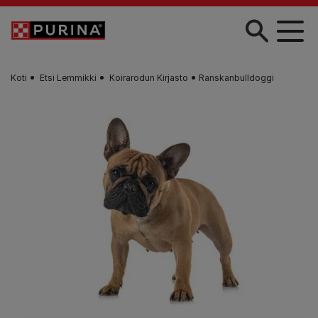
Skip to main content
Koti
Etsi Lemmikki
Koirarodun Kirjasto
Ranskanbulldoggi