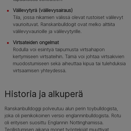
Välilevytyrä (välilevysairaus)
Tila, jossa nikamien välissä olevat rustoiset välilevyt
vaurioituvat. Ranskanbulldogit ovat melko alttiita
välilevyvaurioille ja välilevytyrille.
Virtsateiden ongelmat
Rodulla voi esiintyä taipumusta virtsahapon
kertymiseen virtsateihin. Tämä voi johtaa virtsakivien
muodostumiseen sekä aiheuttaa kipua tai tulehduksia
virtsaamisen yhteydessä.
Historia ja alkuperä
Ranskanbulldoggi polveutuu alun perin toybulldogista,
joka oli pienikokoinen versio englanninbulldogista. Rotu
oli erityisen suosittu Englannin Nottinghamissa.
Teollistumisen aikana monet työntekijät muuttivat