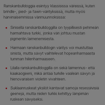
Ranskanbulldoggia esiintyy klassisissa väreissä, kuten
brindle-, pied- ja fawn-värityksissä, mutta myös
harvinaisemmissa värimuunnoksissa:
Sinisellä ranskanbulldoggilla on tyypillisesti pehmeän
harmahtava turkki, jonka väri johtuu mustan
pigmentin laimenemisesta.
Harmaan ranskanbulldogin väritys voi muistuttaa
sinistä, mutta sävyt vaihtelevat hopeanharmaasta
tumman hiilenharmaaseen.
Lilalla ranskanbulldoggilla on sekä laimennus- että
kaakaogeeni, mikä antaa turkille vaalean sävyn ja
hienovaraisen violetin vivahteen.
Suklaanruskeat yksilöt kantavat samoja resessiivisiä
geenejä, mutta niiden turkki kehittyy lämpimän
ruskean sävyiseksi.