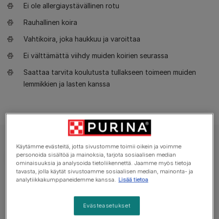
Ei ole allergiaystävällinen rotu
Rauhallinen koira
Vahtikoira, joka haukkuu ja varoittaa
Ei välttämättä viihdy muiden koirien seurassa
Saattaa tarvita koulutusta tullakseen toimeen muiden
lemmikkien ja lasten kanssa
Käytämme evästeitä, jotta sivustomme toimii oikein ja voimme
personoida sisältöä ja mainoksia, tarjota sosiaalisen median
ominaisuuksia ja analysoida tietoliikennettä. Jaamme myös tietoja
tavasta, jolla käytät sivustoamme sosiaalisen median, mainonta- ja
analytiikkakumppaneidemme kanssa.
Lisää tietoa
Tärkeitä faktoja
Evästeasetukset