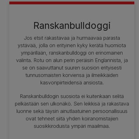
Ranskanbulldoggi
Jos etsit rakastavaa ja hurmaavaa parasta
ystävää, jolla on erityinen kyky kerätä huomiota
ympärillään, ranskanbulldoggi on erinomainen
valinta. Rotu on alun perin peräisin Englannista, ja
se on saavuttanut suuren suosion erityisesti
tunnusomaisten korviensa ja ilmeikkäiden
kasvonpiirteidensä ansiosta.
Ranskanbulldogin suosiota ei kuitenkaan selitä
pelkästään sen ulkonäkö. Sen leikkisä ja rakastava
luonne sekä täysin ainutlaatuinen persoonallisuus
ovat tehneet siitä yhden koiranomistajien
suosikkiroduista ympäri maailmaa.