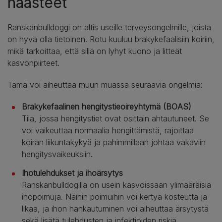
haasteet
Ranskanbulldoggi on altis useille terveysongelmille, joista
on hyvä olla tietoinen. Rotu kuuluu brakykefaalisiin koiriin,
mikä tarkoittaa, että sillä on lyhyt kuono ja litteät
kasvonpiirteet.
Tämä voi aiheuttaa muun muassa seuraavia ongelmia:
Brakykefaalinen hengitystieoireyhtymä (BOAS)
Tila, jossa hengitystiet ovat osittain ahtautuneet. Se
voi vaikeuttaa normaalia hengittämistä, rajoittaa
koiran liikuntakykyä ja pahimmillaan johtaa vakaviin
hengitysvaikeuksiin.
Ihotulehdukset ja ihoärsytys
Ranskanbulldogilla on usein kasvoissaan ylimääräisiä
ihopoimuja. Näihin poimuihin voi kertyä kosteutta ja
likaa, ja ihon hankautuminen voi aiheuttaa ärsytystä
sekä lisätä tulehdusten ja infektioiden riskiä.