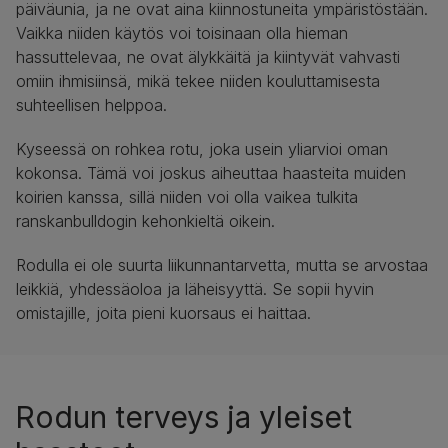
päiväunia, ja ne ovat aina kiinnostuneita ympäristöstään.
Vaikka niiden käytös voi toisinaan olla hieman
hassuttelevaa, ne ovat älykkäitä ja kiintyvät vahvasti
omiin ihmisiinsä, mikä tekee niiden kouluttamisesta
suhteellisen helppoa.
Kyseessä on rohkea rotu, joka usein yliarvioi oman
kokonsa. Tämä voi joskus aiheuttaa haasteita muiden
koirien kanssa, sillä niiden voi olla vaikea tulkita
ranskanbulldogin kehonkieltä oikein.
Rodulla ei ole suurta liikunnantarvetta, mutta se arvostaa
leikkiä, yhdessäoloa ja läheisyyttä. Se sopii hyvin
omistajille, joita pieni kuorsaus ei haittaa.
Rodun terveys ja yleiset