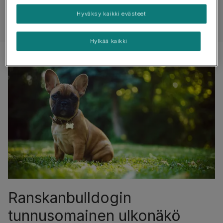
Arvostelut
Hyväksy kaikki evästeet
Hylkää kaikki
Ranskanbulldogin
tunnusomainen ulkonäkö