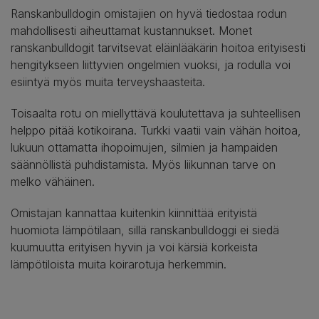
Ranskanbulldogin omistajien on hyvä tiedostaa rodun
mahdollisesti aiheuttamat kustannukset. Monet
ranskanbulldogit tarvitsevat eläinlääkärin hoitoa erityisesti
hengitykseen liittyvien ongelmien vuoksi, ja rodulla voi
esiintyä myös muita terveyshaasteita.
Toisaalta rotu on miellyttävä koulutettava ja suhteellisen
helppo pitää kotikoirana. Turkki vaatii vain vähän hoitoa,
lukuun ottamatta ihopoimujen, silmien ja hampaiden
säännöllistä puhdistamista. Myös liikunnan tarve on
melko vähäinen.
Omistajan kannattaa kuitenkin kiinnittää erityistä
huomiota lämpötilaan, sillä ranskanbulldoggi ei siedä
kuumuutta erityisen hyvin ja voi kärsiä korkeista
lämpötiloista muita koirarotuja herkemmin.