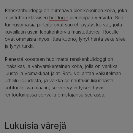
Ranskanbulldoggi on hurmaava pienikokoinen koira, joka
muistuttaa klassisen
bulldogin
pienempää versiota. Sen
tunnusomaisia piirteitä ovat suuret, pystyt korvat, joita
kuvaillaan usein lepakonkorvia muistuttaviksi. Rodulle
ovat ominaisia myös litteä kuono, lyhyt häntä sekä sileä
ja lyhyt turkki.
Pienestä koostaan huolimatta ranskanbulldoggi on
lihaksikas ja vahvarakenteinen koira, jolla on vankka
luusto ja voimakkaat jalat. Rotu voi antaa vaikutelman
urheilullisuudesta, ja vaikka se nauttiikin liikunnasta
kohtuullisissa määrin, se viihtyy erityisen hyvin
rentoutumassa sohvalla omistajansa seurassa.
Lukuisia värejä