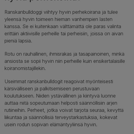
Ranskanbulldoggi viihtyy hyvin perhekoirana ja tulee
yleensä hyvin toimeen hieman vanhempien lasten
kanssa. Se ei kuitenkaan välttämättä ole paras valinta
erittäin aktiivisille perheille tai perheisiin, joissa on aivan
pieniä lapsia.
Rotu on rauhallinen, ihmisrakas ja tasapainoinen, minkä
ansiosta se sopii hyvin niin perheille kuin ensikertalaisille
koiranomistajillekin.
Useimmat ranskanbulldogit reagoivat myönteisesti
kärsivälliseen ja palkitsemiseen perustuvaan
koulutukseen. Niiden ystävällinen ja kiintyvä luonne
auttaa niitä sopeutumaan helposti säännöllisiin arjen
rutiineihin. Perheet, jotka voivat tarjota seuraa, kevyttä
liikuntaa ja säännöllisiä terveystarkastuksia, kokevat
usein rodun sopivan elämäntyyliinsä hyvin.