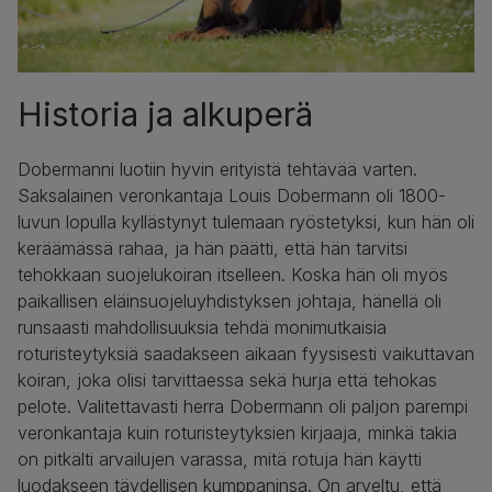
Historia ja alkuperä
Dobermanni luotiin hyvin erityistä tehtävää varten.
Saksalainen veronkantaja Louis Dobermann oli 1800-
luvun lopulla kyllästynyt tulemaan ryöstetyksi, kun hän oli
keräämässä rahaa, ja hän päätti, että hän tarvitsi
tehokkaan suojelukoiran itselleen. Koska hän oli myös
paikallisen eläinsuojeluyhdistyksen johtaja, hänellä oli
runsaasti mahdollisuuksia tehdä monimutkaisia
roturisteytyksiä saadakseen aikaan fyysisesti vaikuttavan
koiran, joka olisi tarvittaessa sekä hurja että tehokas
pelote. Valitettavasti herra Dobermann oli paljon parempi
veronkantaja kuin roturisteytyksien kirjaaja, minkä takia
on pitkälti arvailujen varassa, mitä rotuja hän käytti
luodakseen täydellisen kumppaninsa. On arveltu, että