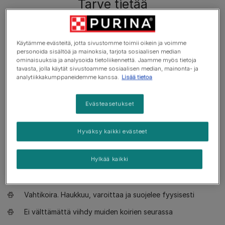
Tarve tietää
Sopii kokeneille koiranomistajille
Käytämme evästeitä, jotta sivustomme toimii oikein ja voimme
Vaatii ylimääräistä koulutusta
personoida sisältöä ja mainoksia, tarjota sosiaalisen median
ominaisuuksia ja analysoida tietoliikennettä. Jaamme myös tietoja
Rakastaa aktiivisia retkiä, mieluiten tunnin kävelyjä
tavasta, jolla käytät sivustoamme sosiaalisen median, mainonta- ja
päivässä
analytiikkakumppaneidemme kanssa.
Lisää tietoa
Enemmän liikuntaa
Evästeasetukset
Iso koira
Kuolaa minimaalisesti
Hyväksy kaikki evästeet
Turkki tarvitsee hoitoa kerran viikossa
Hylkää kaikki
Ei ole allergiaystävällinen rotu
Rauhallinen koira
Vahtikoira. Haukkuu, varoittaa ja suojelee fyysisesti
Ei välttämättä viihdy muiden koirien seurassa