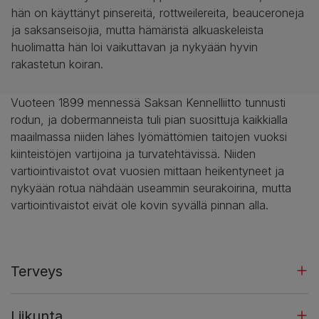
hän on käyttänyt pinsereitä, rottweilereita, beauceroneja
ja saksanseisojia, mutta hämäristä alkuaskeleista
huolimatta hän loi vaikuttavan ja nykyään hyvin
rakastetun koiran.
Vuoteen 1899 mennessä Saksan Kennelliitto tunnusti
rodun, ja dobermanneista tuli pian suosittuja kaikkialla
maailmassa niiden lähes lyömättömien taitojen vuoksi
kiinteistöjen vartijoina ja turvatehtävissä. Niiden
vartiointivaistot ovat vuosien mittaan heikentyneet ja
nykyään rotua nähdään useammin seurakoirina, mutta
vartiointivaistot eivät ole kovin syvällä pinnan alla.
Terveys
Liikunta