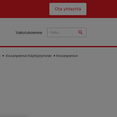
Header top
Ota yhteyttä
Vaikutuksemme
t
Kissanpennun Käyttäytyminen
Kissanpennun
ta
an
t
et