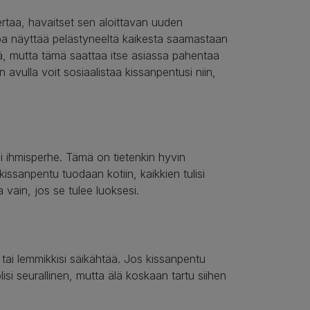
rtaa, havaitset sen aloittavan uuden
pa näyttää pelästyneeltä kaikesta saamastaan
tä, mutta tämä saattaa itse asiassa pahentaa
en avulla voit sosiaalistaa kissanpentusi niin,
i ihmisperhe. Tämä on tietenkin hyvin
 kissanpentu tuodaan kotiin, kaikkien tulisi
 vain, jos se tulee luoksesi.
, tai lemmikkisi säikähtää. Jos kissanpentu
olisi seurallinen, mutta älä koskaan tartu siihen