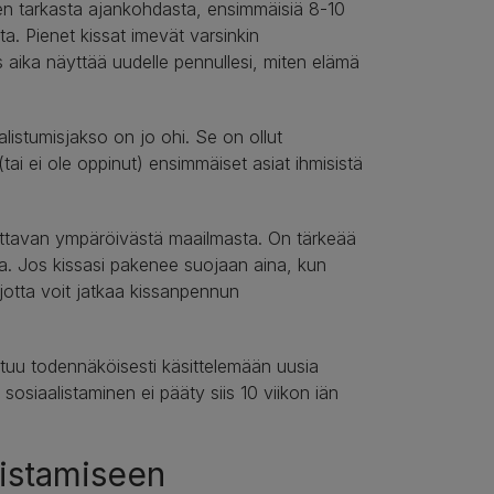
isen tarkasta ajankohdasta, ensimmäisiä 8-10
a. Pienet kissat imevät varsinkin
s aika näyttää uudelle pennullesi, miten elämä
listumisjakso on jo ohi. Se on ollut
ai ei ole oppinut) ensimmäiset asiat ihmisistä
rvittavan ympäröivästä maailmasta. On tärkeää
ota. Jos kissasi pakenee suojaan aina, kun
 jotta voit jatkaa kissanpennun
utuu todennäköisesti käsittelemään uusia
sosiaalistaminen ei pääty siis 10 viikon iän
listamiseen