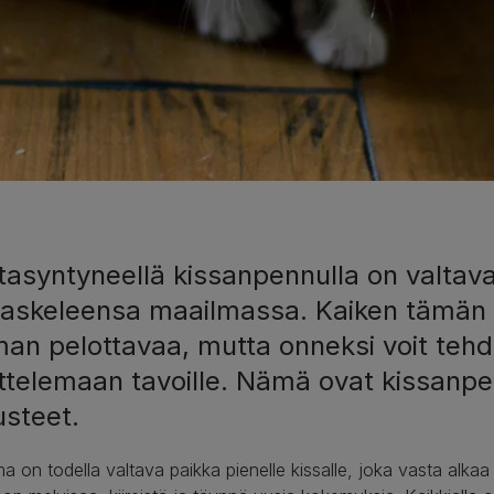
asyntyneellä kissanpennulla on valtavas
iaskeleensa maailmassa. Kaiken tämän o
an pelottavaa, mutta onneksi voit tehdä
ttelemaan tavoille. Nämä ovat kissanpe
usteet.
a on todella valtava paikka pienelle kissalle, joka vasta a