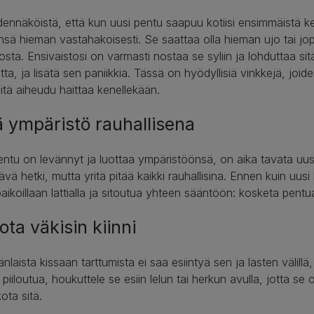
ennäköistä, että kun uusi pentu saapuu kotiisi ensimmäistä ke
sä hieman vastahakoisesti. Se saattaa olla hieman ujo tai jo
sta. Ensivaistosi on varmasti nostaa se syliin ja lohduttaa si
etta, ja lisätä sen paniikkia. Tässä on hyödyllisiä vinkkejä, joid
siitä aiheudu haittaa kenellekään.
ä ympäristö rauhallisena
ntu on levännyt ja luottaa ympäristöönsä, on aika tavata uus
tävä hetki, mutta yritä pitää kaikki rauhallisina. Ennen kuin uusi
paikoillaan lattialla ja sitoutua yhteen sääntöön: kosketa pentua
ota väkisin kiinni
nlaista kissaan tarttumista ei saa esiintyä sen ja lasten välillä
ä piiloutua, houkuttele se esiin lelun tai herkun avulla, jotta se 
kota sitä.