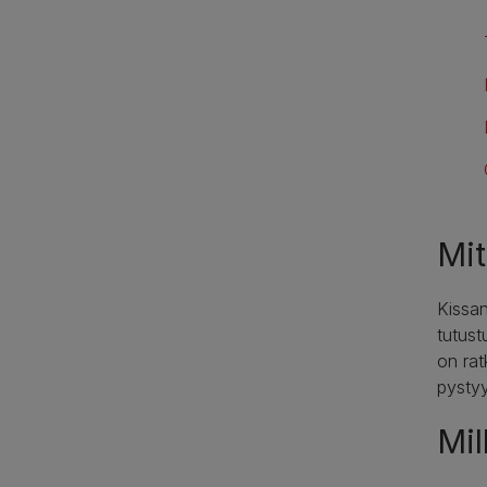
Mit
Kissan
tutust
on rat
pystyy
Mil