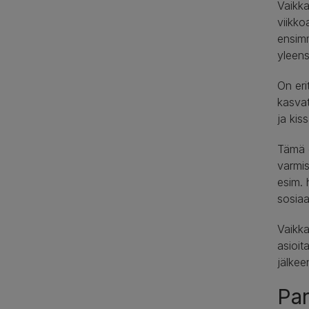
Vaikka
viikko
ensimm
yleens
On eri
kasvat
ja kis
Tämä e
varmis
esim. 
sosiaa
Vaikka
asioit
jälkee
Par