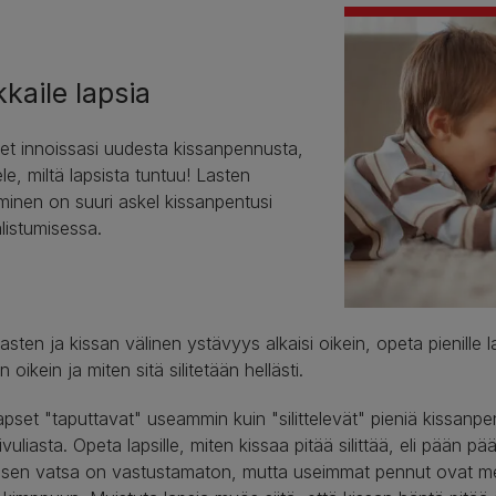
kkaile lapsia
et innoissasi uudesta kissanpennusta,
ele, miltä lapsista tuntuu! Lasten
inen on suuri askel kissanpentusi
listumisessa.
lasten ja kissan välinen ystävyys alkaisi oikein, opeta pienille 
 oikein ja miten sitä silitetään hellästi.
apset "taputtavat" useammin kuin "silittelevät" pieniä kissanpent
ivuliasta. Opeta lapsille, miten kissaa pitää silittää, eli pään pä
i, sen vatsa on vastustamaton, mutta useimmat pennut ovat melk