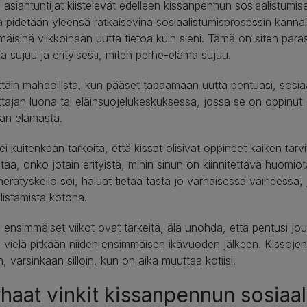
 asiantuntijat kiistelevät edelleen kissanpennun sosiaalistum
a pidetään yleensä ratkaisevina sosiaalistumisprosessin kannalt
äisinä viikkoinaan uutta tietoa kuin sieni. Tämä on siten para
ä sujuu ja erityisesti, miten perhe-elämä sujuu.
ttäin mahdollista, kun pääset tapaamaan uutta pentuasi, sosiaa
tajan luona tai eläinsuojelukeskuksessa, jossa se on oppinut (t
san elämästä.
i kuitenkaan tarkoita, että kissat olisivat oppineet kaiken ta
taa, onko jotain erityistä, mihin sinun on kiinnitettävä huomi
herätyskello soi, haluat tietää tästä jo varhaisessa vaiheessa,
listamista kotona.
 ensimmäiset viikot ovat tärkeitä, älä unohda, että pentusi jo
a vielä pitkään niiden ensimmäisen ikävuoden jälkeen. Kissojen 
n, varsinkaan silloin, kun on aika muuttaa kotiisi.
haat vinkit kissanpennun sosiaa