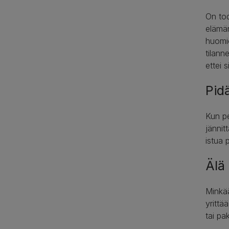
On tod
elämän
huomio
tilann
ettei 
Pid
Kun pe
jännit
istua 
Älä 
Minkää
yrittä
tai pa