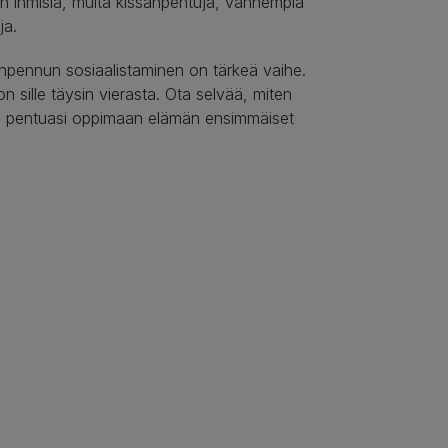
on ihmisiä, muita kissanpentuja, vanhempia
ja.
sanpennun sosiaalistaminen on tärkeä vaihe.
on sille täysin vierasta. Ota selvää, miten
uta pentuasi oppimaan elämän ensimmäiset