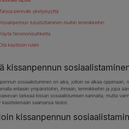
Tarjoa pennulle yksityisyyttä
Kissanpennun tutustuttaminen muihin lemmikkeihin
Käytä feromonisuihketta
Ota käyttöön rutiini
ä kissanpennun sosiaalistamine
pennun sosiaalistuminen on aika, jolloin se alkaa oppimaan, m
umalla erilaisiin ympäristöihin, ihmisiin, lemmikkeihin ja jopa ään
kaisevan tärkeää kissan sosiaalistumisen kannalta, mutta varmis
 käsittelemään saamansa tiedot.
loin kissanpennun sosiaalistamine