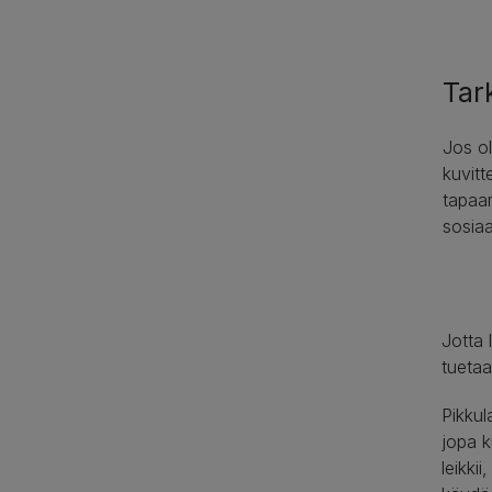
Tar
Jos ol
kuvitt
tapaam
sosiaa
Jotta 
tuetaan
Pikkul
jopa k
leikki