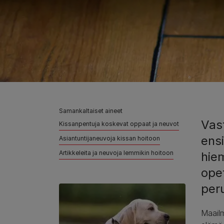
Samankaltaiset aineet
Vast
Kissanpentuja koskevat oppaat ja neuvot
ens
Asiantuntijaneuvoja kissan hoitoon
Artikkeleita ja neuvoja lemmikin hoitoon
hiem
ope
per
Maailm