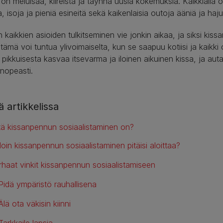
on meluisaa, kiireistä ja täynnä uusia kokemuksia. Kaikkialla 
a, isoja ja pieniä esineitä sekä kaikenlaisia outoja ääniä ja haju
 kaikkien asioiden tulkitseminen vie jonkin aikaa, ja siksi kis
 tämä voi tuntua ylivoimaiselta, kun se saapuu kotiisi ja kaikki 
 pikkuisesta kasvaa itsevarma ja iloinen aikuinen kissa, ja a
 nopeasti.
 artikkelissa
tä kissanpennun sosiaalistaminen on?
loin kissanpennun sosiaalistaminen pitäisi aloittaa?
rhaat vinkit kissanpennun sosiaalistamiseen
Pidä ympäristö rauhallisena
Älä ota väkisin kiinni
Tarkkaile lapsia