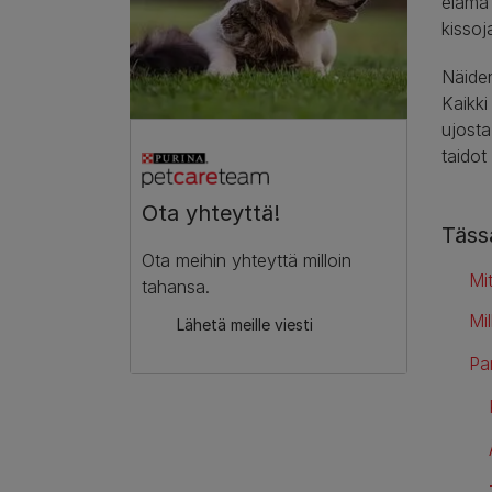
elämä 
kissoj
Näiden
Kaikki
ujosta
taidot
Ota yhteyttä!
Tässä
Ota meihin yhteyttä milloin
Mi
tahansa.
Mil
Lähetä meille viesti
Pa