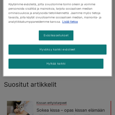
Tutustu terveysneuvoihin
Käytämme evästeitä, jotta sivustomme toimii oikein ja voimme
personoida sisältöä ja mainoksia, tarjota sosiaalisen median
ominaisuuksia ja analysoida tietoliikennettä. Jaamme myös tietoja
tavasta, jolla käytät sivustoamme sosiaalisen median, mainonta- ja
Kaikki artikkelit terveydestä
Iho, turkki ja ko
analytiikkakumppaneidemme kanssa.
Lisää tietoa
Evästeasetukset
Näytä kaikki kissoja koskevat artikkelit
Hyväksy kaikki evästeet
Hylkää kaikki
Tulokset 1 of 1 artikkelista
Suositut artikkelit
Kissan erityistarpeet
Sokea kissa – opas kissan elämään