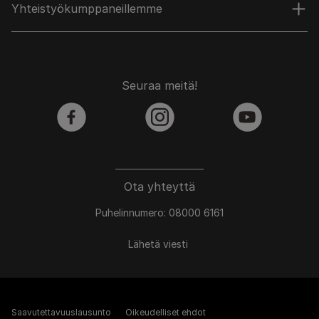
Yhteistyökumppaneillemme
Seuraa meitä!
facebook
instagram
youtube
Ota yhteyttä
Puhelinnumero: 08000 6161
Lähetä viesti
Saavutettavuuslausunto
Oikeudelliset ehdot