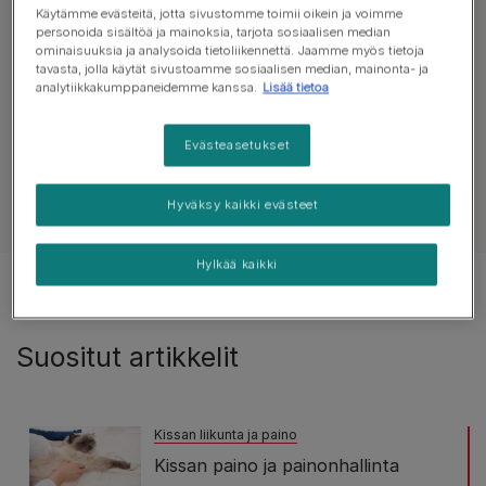
Tutustu terveysneuvoihin
Käytämme evästeitä, jotta sivustomme toimii oikein ja voimme
personoida sisältöä ja mainoksia, tarjota sosiaalisen median
ominaisuuksia ja analysoida tietoliikennettä. Jaamme myös tietoja
tavasta, jolla käytät sivustoamme sosiaalisen median, mainonta- ja
analytiikkakumppaneidemme kanssa.
Lisää tietoa
Kaikki artikkelit terveydestä
Iho, turkki ja ko
Evästeasetukset
Hyväksy kaikki evästeet
Näytä kaikki kissoja koskevat artikkelit
Hylkää kaikki
Tulokset 1 of 1 artikkelista
Suositut artikkelit
Kissan liikunta ja paino
Kissan paino ja painonhallinta