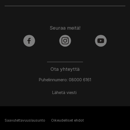
Seuraa meitä!
facebook
instagram
youtube
Ota yhteyttä
Puhelinnumero: 08000 6161
Lähetä viesti
Saavutettavuuslausunto
Oikeudelliset ehdot