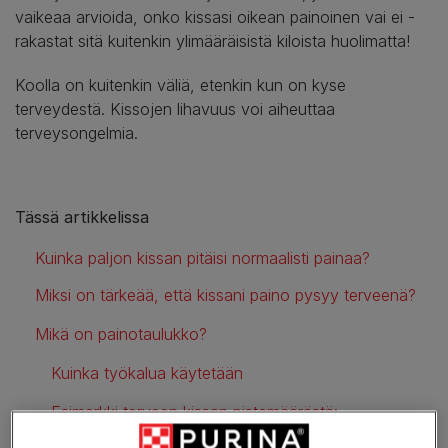
vaikeaa arvioida, onko kissasi oikean painoinen vai ei -
rakastat sitä kuitenkin ylimääräisistä kiloista huolimatta!
Koolla on kuitenkin väliä, etenkin kun on kyse
terveydestä. Kissojen lihavuus voi aiheuttaa
terveysongelmia.
Tässä artikkelissa
Kuinka paljon kissan pitäisi normaalisti painaa?
Miksi on tärkeää, että kissani paino pysyy terveenä?
Mikä on painotaulukko?
Kuinka työkalua käytetään
Esimerkki terveen kissan pistemäärästä: