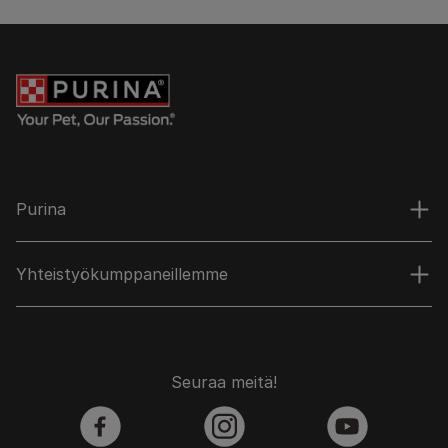
Purina
Yhteistyökumppaneillemme
Seuraa meitä!
facebook
instagram
youtube