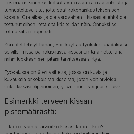
Ensinnäkin sinun on katsottava kissaa kaikista kulmista ja
tunnusteltava sitä, jotta saat kokonaiskäsityksen sen
koosta. Ota aikaa ja ole varovainen - kissasi ei ehkä ole
tottunut siihen, että sitä käsitellään näin. Onneksi se
tottuu siihen nopeasti.
Kun olet tehnyt tämän, voit käyttää työkalua saadaksesi
selville, missä painoluokassa kissasi on tällä hetkellä ja
mihin luokkaan sen pitäisi tarvittaessa siirtyä.
Työkalussa on 9 eri vaihetta, joissa on kuvia ja
kuvauksia erikokoisista kissoista, joten voit arvioida,
onko kissasi alipainoinen, ylipainoinen vai juuri sopiva.
Esimerkki terveen kissan
pistemäärästä:
Etkö ole varma, arvioitko kissasi koon oikein?
Ihanteellinen, terve kissan koko on hoikempi kuin