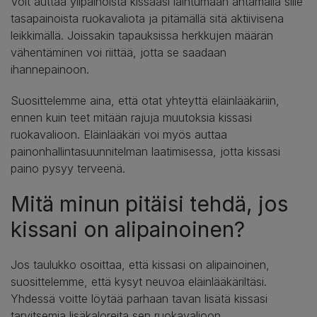
Voit auttaa ylipainoista kissaasi laihtumaan antamalla sille
tasapainoista ruokavaliota ja pitämällä sitä aktiivisena
leikkimällä. Joissakin tapauksissa herkkujen määrän
vähentäminen voi riittää, jotta se saadaan
ihannepainoon.
Suosittelemme aina, että otat yhteyttä eläinlääkäriin,
ennen kuin teet mitään rajuja muutoksia kissasi
ruokavalioon. Eläinlääkäri voi myös auttaa
painonhallintasuunnitelman laatimisessa, jotta kissasi
paino pysyy terveenä.
Mitä minun pitäisi tehdä, jos
kissani on alipainoinen?
Jos taulukko osoittaa, että kissasi on alipainoinen,
suosittelemme, että kysyt neuvoa eläinlääkäriltäsi.
Yhdessä voitte löytää parhaan tavan lisätä kissasi
tarvitsemia lisäkaloreita sen ruokavalioon.