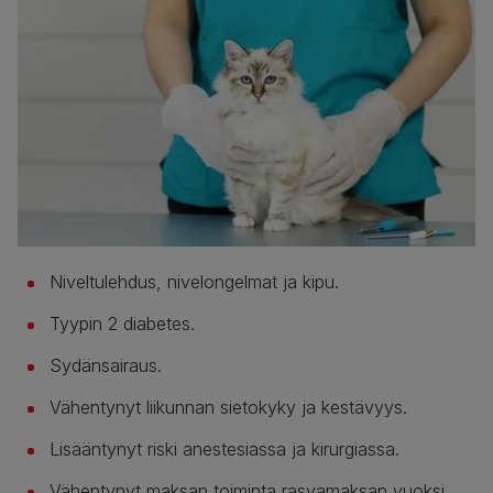
Niveltulehdus, nivelongelmat ja kipu.
Tyypin 2 diabetes.
Sydänsairaus.
Vähentynyt liikunnan sietokyky ja kestävyys.
Lisääntynyt riski anestesiassa ja kirurgiassa.
Vähentynyt maksan toiminta rasvamaksan vuoksi.