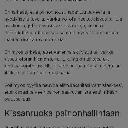
On tärkeää, että painonnousu tapahtuu terveellä ja
hyödyllisellä tavalla. Vaikka voi olla houkuttelevaa tarttua
herkkuihin, jotta kissasi saisi lisää kiloja, sinun on
varmistettava, että se saa samalla myös tasapainoisen
määrän oikeita ravintoaineita.
On myös tärkeää, ettet vähennä aktiivisuutta, vaikka
kissasi olisikin hieman laiha. Liikunta on tärkeää alle
keskipainoisille kissoille, sillä se auttaa niitä rakentamaan
lihaksia ja lisäämään ruokahalua.
Voit myös pyytää neuvoa eläinlääkäriltäsi varmistaaksesi,
ettei kissasi terveen painon saavuttamista estä mikään
perussairaus.
Kissanruoka painonhallintaan
Purinalta löydät laajan valikoiman kissanruokia, jotka