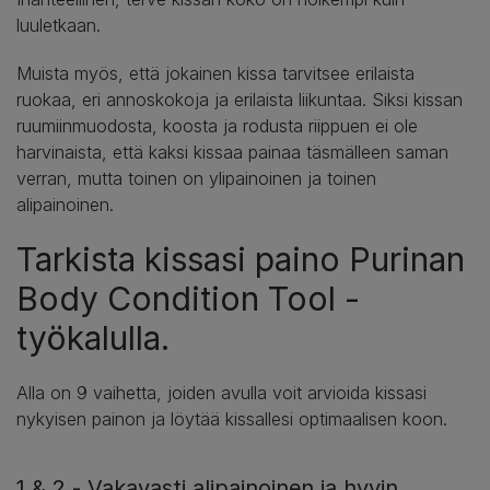
luuletkaan.
Muista myös, että jokainen kissa tarvitsee erilaista
ruokaa, eri annoskokoja ja erilaista liikuntaa. Siksi kissan
ruumiinmuodosta, koosta ja rodusta riippuen ei ole
harvinaista, että kaksi kissaa painaa täsmälleen saman
verran, mutta toinen on ylipainoinen ja toinen
alipainoinen.
Tarkista kissasi paino Purinan
Body Condition Tool -
työkalulla.
Alla on 9 vaihetta, joiden avulla voit arvioida kissasi
nykyisen painon ja löytää kissallesi optimaalisen koon.
1 & 2 - Vakavasti alipainoinen ja hyvin