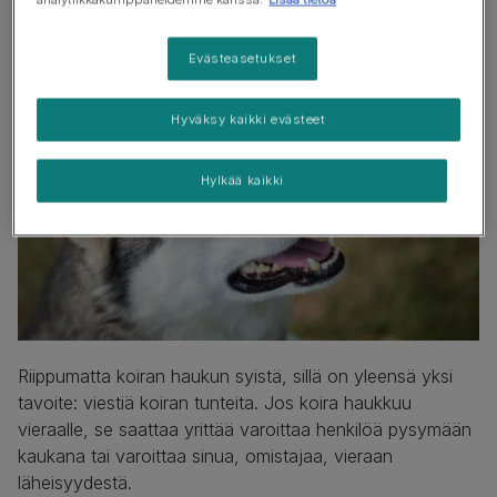
Miksi koirat haukkuvat?
Evästeasetukset
Hyväksy kaikki evästeet
Hylkää kaikki
Riippumatta koiran haukun syistä, sillä on yleensä yksi
tavoite: viestiä koiran tunteita. Jos koira haukkuu
vieraalle, se saattaa yrittää varoittaa henkilöä pysymään
kaukana tai varoittaa sinua, omistajaa, vieraan
läheisyydestä.