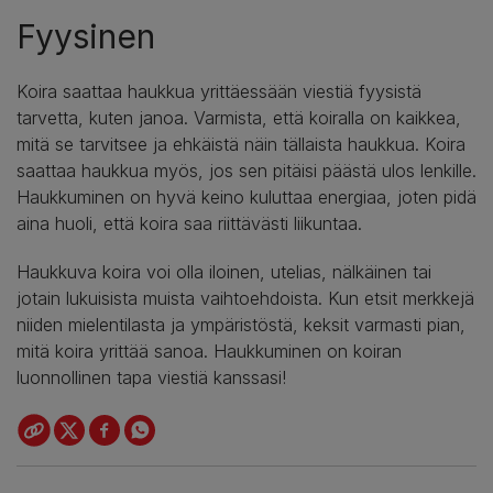
Fyysinen
Koira saattaa haukkua yrittäessään viestiä fyysistä
tarvetta, kuten janoa. Varmista, että koiralla on kaikkea,
mitä se tarvitsee ja ehkäistä näin tällaista haukkua. Koira
saattaa haukkua myös, jos sen pitäisi päästä ulos lenkille.
Haukkuminen on hyvä keino kuluttaa energiaa, joten pidä
aina huoli, että koira saa riittävästi liikuntaa.
Haukkuva koira voi olla iloinen, utelias, nälkäinen tai
jotain lukuisista muista vaihtoehdoista. Kun etsit merkkejä
niiden mielentilasta ja ympäristöstä, keksit varmasti pian,
mitä koira yrittää sanoa. Haukkuminen on koiran
luonnollinen tapa viestiä kanssasi!