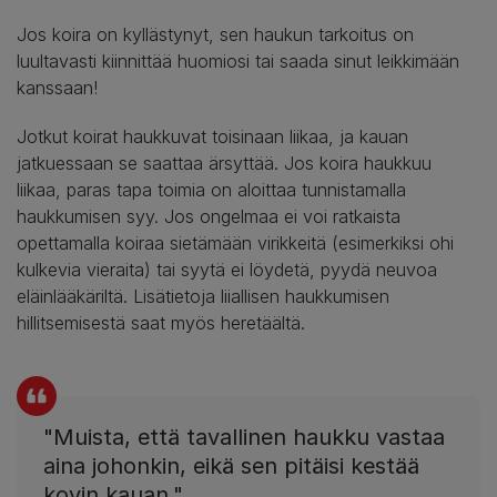
Jos koira on kyllästynyt, sen haukun tarkoitus on
luultavasti kiinnittää huomiosi tai saada sinut leikkimään
kanssaan!
Jotkut koirat haukkuvat toisinaan liikaa, ja kauan
jatkuessaan se saattaa ärsyttää. Jos koira haukkuu
liikaa, paras tapa toimia on aloittaa tunnistamalla
haukkumisen syy. Jos ongelmaa ei voi ratkaista
opettamalla koiraa sietämään virikkeitä (esimerkiksi ohi
kulkevia vieraita) tai syytä ei löydetä, pyydä neuvoa
eläinlääkäriltä. Lisätietoja liiallisen haukkumisen
hillitsemisestä saat myös heretäältä.
"Muista, että tavallinen haukku vastaa
aina johonkin, eikä sen pitäisi kestää
kovin kauan."