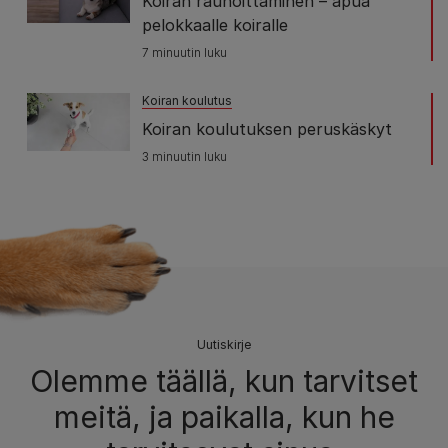
Koiran rauhoittaminen – apua
pelokkaalle koiralle
7 minuutin luku
Koiran koulutus
Koiran koulutuksen peruskäskyt
3 minuutin luku
Uutiskirje
Olemme täällä, kun tarvitset
meitä, ja paikalla, kun he