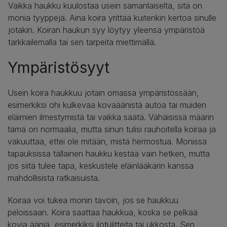
Vaikka haukku kuulostaa usein samanlaiselta, sitä on
monia tyyppejä. Aina koira yrittää kuitenkin kertoa sinulle
jotakin. Koiran haukun syy löytyy yleensä ympäristöä
tarkkailemalla tai sen tarpeita miettimällä.
Ympäristösyyt
Usein koira haukkuu jotain omassa ympäristössään,
esimerkiksi ohi kulkevaa kovaäänistä autoa tai muiden
eläimien ilmestymistä tai vaikka säätä. Vähäisissä määrin
tämä on normaalia, mutta sinun tulisi rauhoitella koiraa ja
vakuuttaa, ettei ole mitään, mistä hermostua. Monissa
tapauksissa tällainen haukku kestää vain hetken, mutta
jos siitä tulee tapa, keskustele eläinlääkärin kanssa
mahdollisista ratkaisuista.
Koiraa voi tukea monin tavoin, jos se haukkuu
peloissaan. Koira saattaa haukkua, koska se pelkää
kovia ääniä, esimerkiksi ilotulitteita tai ukkosta. Sen