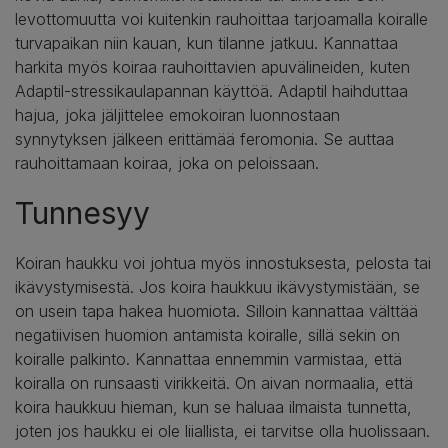
levottomuutta voi kuitenkin rauhoittaa tarjoamalla koiralle
turvapaikan niin kauan, kun tilanne jatkuu. Kannattaa
harkita myös koiraa rauhoittavien apuvälineiden, kuten
Adaptil-stressikaulapannan käyttöä. Adaptil haihduttaa
hajua, joka jäljittelee emokoiran luonnostaan
synnytyksen jälkeen erittämää feromonia. Se auttaa
rauhoittamaan koiraa, joka on peloissaan.
Tunnesyy
Koiran haukku voi johtua myös innostuksesta, pelosta tai
ikävystymisestä. Jos koira haukkuu ikävystymistään, se
on usein tapa hakea huomiota. Silloin kannattaa välttää
negatiivisen huomion antamista koiralle, sillä sekin on
koiralle palkinto. Kannattaa ennemmin varmistaa, että
koiralla on runsaasti virikkeitä. On aivan normaalia, että
koira haukkuu hieman, kun se haluaa ilmaista tunnetta,
joten jos haukku ei ole liiallista, ei tarvitse olla huolissaan.