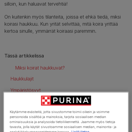
silloin, kun haluavat tervehtiä!
On kuitenkin myös tilanteita, joissa et ehkä tiedä, miksi
koirasi haukkuu. Kun yrität selvittää, mitä koira yrittää
kertoa sinulle, ymmärrät koiraasi paremmin.
Tässä artikkelissa
Miksi koirat haukkuvat?
Haukkulajit
Ympäristösyyt
Tunnesyy
Käytämme evästeitä, jotta sivustomme toimii oikein ja voimme
Fyysinen
personoida sisältöä ja mainoksia, tarjota sosiaalisen median
ominaisuuksia ja analysoida tietoliikennettä. Jaamme myös tietoja
tavasta, jolla käytät sivustoamme sosiaalisen median, mainonta- ja
analytiikkakumppaneidemme kanssa.
Lisää tietoa