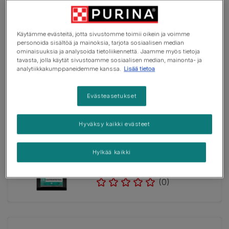
Kuivaruoka
Käytämme evästeitä, jotta sivustomme toimii oikein ja voimme
PRO PLAN® VETERINARY DIETS
personoida sisältöä ja mainoksia, tarjota sosiaalisen median
Feline DM St/Ox Diabetes
ominaisuuksia ja analysoida tietoliikennettä. Jaamme myös tietoja
Management (Kuivaruoka)
tavasta, jolla käytät sivustoamme sosiaalisen median, mainonta- ja
analytiikkakumppaneidemme kanssa.
Lisää tietoa
(0)
Evästeasetukset
Hyväksy kaikki evästeet
Kuivaruoka
PURINA ® PRO PLAN®
VETERINARY DIETS Feline EN
Hylkää kaikki
St/Ox Gastrointestinal
(Kuivaruoka)
(0)