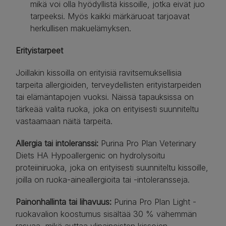
mikä voi olla hyödyllistä kissoille, jotka eivät juo
tarpeeksi. Myös kaikki märkäruoat tarjoavat
herkullisen makuelämyksen.
Erityistarpeet
Joillakin kissoilla on erityisiä ravitsemuksellisia
tarpeita allergioiden, terveydellisten erityistarpeiden
tai elämäntapojen vuoksi. Näissä tapauksissa on
tärkeää valita ruoka, joka on erityisesti suunniteltu
vastaamaan näitä tarpeita.
Allergia tai intoleranssi:
Purina Pro Plan Veterinary
Diets HA Hypoallergenic on hydrolysoitu
proteiiniruoka, joka on erityisesti suunniteltu kissoille,
joilla on ruoka-aineallergioita tai -intoleransseja.
Painonhallinta tai lihavuus:
Purina Pro Plan Light -
ruokavalion koostumus sisältää 30 % vähemmän