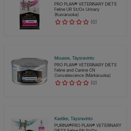
PRO PLAN® VETERINARY DIETS
Feline UR St/Ox Urinary
(Kuivaruoka)
(0)
Mousse
Täysravinto
PRO PLAN® VETERINARY DIETS
Feline and Canine CN
Convalescence (Märkäruoka)
(0)
Kastike
Täysravinto
PURINA®PRO PLAN® VETERINARY
DIETS Feline EN St/Ox