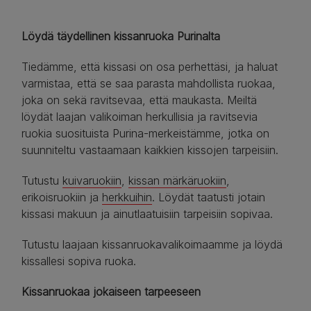
Löydä täydellinen kissanruoka Purinalta
Tiedämme, että kissasi on osa perhettäsi, ja haluat
varmistaa, että se saa parasta mahdollista ruokaa,
joka on sekä ravitsevaa, että maukasta. Meiltä
löydät laajan valikoiman herkullisia ja ravitsevia
ruokia suosituista Purina-merkeistämme, jotka on
suunniteltu vastaamaan kaikkien kissojen tarpeisiin.
Tutustu
kuivaruokiin
,
kissan märkäruokiin
,
erikoisruokiin ja
herkkuihin
. Löydät taatusti jotain
kissasi makuun ja ainutlaatuisiin tarpeisiin sopivaa.
Tutustu laajaan kissanruokavalikoimaamme ja löydä
kissallesi sopiva ruoka.
Kissanruokaa jokaiseen tarpeeseen