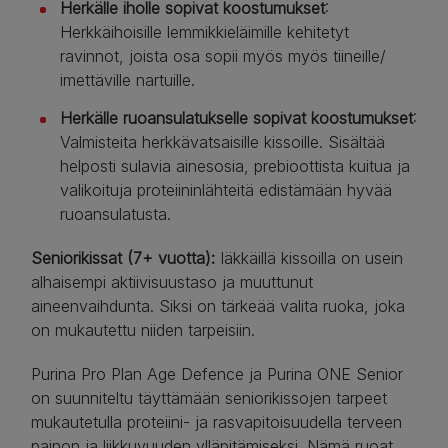
Herkälle iholle sopivat koostumukset
:
Herkkäihoisille lemmikkieläimille kehitetyt
ravinnot, joista osa sopii myös myös tiineille/
imettäville nartuille.
Herkälle ruoansulatukselle sopivat koostumukset
:
Valmisteita herkkävatsaisille kissoille. Sisältää
helposti sulavia ainesosia, prebioottista kuitua ja
valikoituja proteiininlähteitä edistämään hyvää
ruoansulatusta.
Seniorikissat (7+ vuotta):
Iäkkäillä kissoilla on usein
alhaisempi aktiivisuustaso ja muuttunut
aineenvaihdunta. Siksi on tärkeää valita ruoka, joka
on mukautettu niiden tarpeisiin.
Purina Pro Plan Age Defence ja Purina ONE Senior
on suunniteltu täyttämään seniorikissojen tarpeet
mukautetulla proteiini- ja rasvapitoisuudella terveen
painon ja liikkuvuuden ylläpitämiseksi. Nämä ruoat