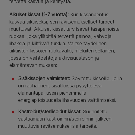
tervettä kasvua ja kehitystä.
Aikuiset kissat (1-7 vuotta):
Kun kissanpentusi
kasvaa aikuiseksi, sen ravitsemukselliset tarpeet
muuttuvat. Aikuiset kissat tarvitsevat tasapainoista
ruokaa, joka ylläpitää tervettä painoa, vahvoja
lihaksia ja kiiltävää turkkia. Valitse täydellinen
aikuisten kissojen ruokavalio, mieluiten sellainen,
jossa on vaihtoehtoja aktiivisuustason ja
elämäntavan mukaan:
Sisäkissojen valmisteet:
Sovitettu kissoille, joilla
on rauhallinen, sisätiloissa pysyttelevä
elämäntapa, usein pienemmällä
energiapitoisuudella lihavuuden välttämiseksi.
Kastroidut/sterilisoidut kissat:
Suunniteltu
vastaamaan kastroinnin/steriloinnin jälkeen
muuttuvia ravitsemuksellisia tarpeita.