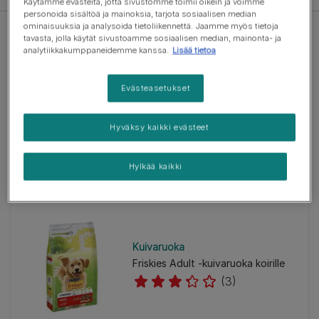
Käytämme evästeitä, jotta sivustomme toimii oikein ja voimme
personoida sisältöä ja mainoksia, tarjota sosiaalisen median
ominaisuuksia ja analysoida tietoliikennettä. Jaamme myös tietoja
tavasta, jolla käytät sivustoamme sosiaalisen median, mainonta- ja
analytiikkakumppaneidemme kanssa.
Lisää tietoa
Evästeasetukset
Kuivaruoka
PRO PLAN® ACTI- PROTECT™
Small & Mini Derma Care
Hyväksy kaikki evästeet
(0)
Hylkää kaikki
Kuivaruoka
Friskies Adult -kuivaruoka koirille
(3)