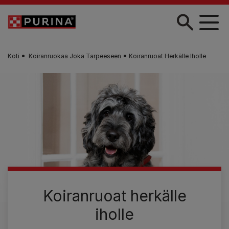
Skip to main content
Koti
Koiranruokaa Joka Tarpeeseen
Koiranruoat Herkälle Iholle
Koiranruoat herkälle
iholle