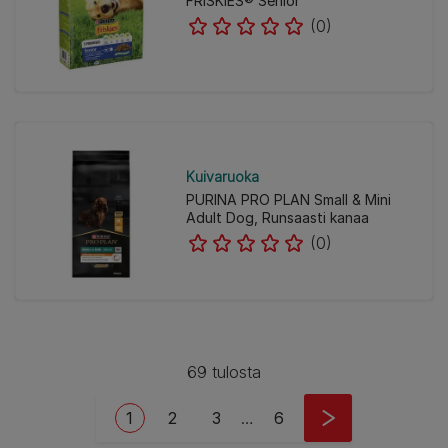
FRISKIES® Senior
(0)
Kuivaruoka
PURINA PRO PLAN Small & Mini
Adult Dog, Runsaasti kanaa
(0)
69 tulosta
Pagination
Current page
Page
Page
Last page
1
2
3
…
6