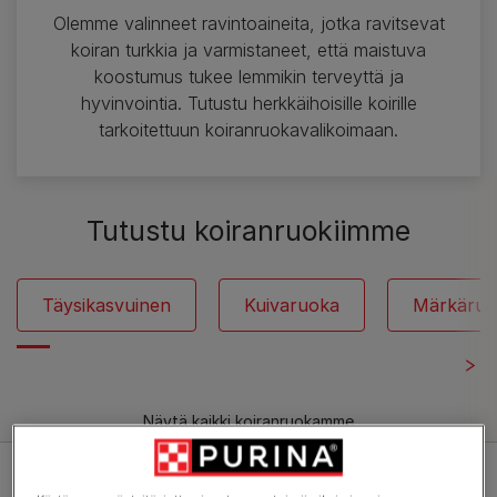
Olemme valinneet ravintoaineita, jotka ravitsevat
koiran turkkia ja varmistaneet, että maistuva
koostumus tukee lemmikin terveyttä ja
hyvinvointia. Tutustu herkkäihoisille koirille
tarkoitettuun koiranruokavalikoimaan.
Tutustu koiranruokiimme
Täysikasvuinen
Kuivaruoka
Märkäruo
Näytä kaikki koiranruokamme
Suodata: