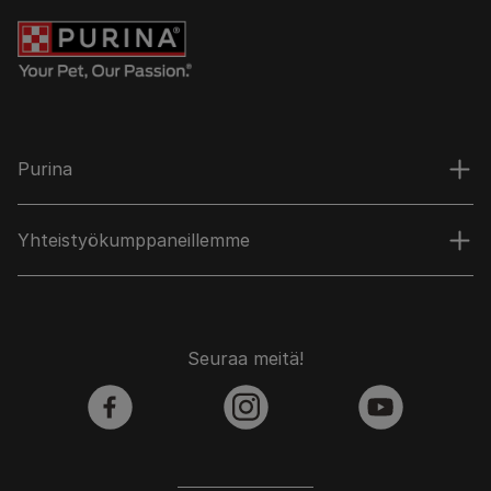
Purina
Yhteistyökumppaneillemme
Seuraa meitä!
facebook
instagram
youtube