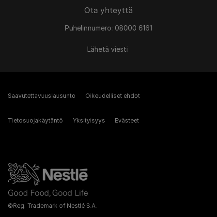
Ota yhteyttä
Puhelinnumero: 08000 6161
Lähetä viesti
Saavutettavuuslausunto
Oikeudelliset ehdot
Tietosuojakäytäntö
Yksityisyys
Evästeet
©Reg. Trademark of Nestlé S.A.