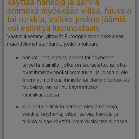
käyttää nahkoja ja sarvia
emmekä myöskään villaa, hiuksia
tai turkkia, vaikka joskus jäämiä
voi esiintyä luonnostaan.
Vaatimuksemme ylittävät Eurooppalaisen asetuksen
määrittelemät standardit, joiden mukaan:
nahkat, ihot, sarvet, sorkat tai höyhenet
terveiltä eläimiltä, jotka on teurastettu, ja jotka
ovat ihmisravinnoksi soveltuvia, ja joissa ei ole
ilmennyt merkkejä ihmisille tai eläimille tarttuvista
taudeista, on sallittu käytettäväksi
lemmikkiruoassa
kuolleista eläimistä peräisin olevia nahkoja,
sorkkia, höyheniä, villaa, sarvia, karvoja ja
turkkia ei saa käyttää lemmikkieläinten ruoassa.