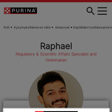
Skip to main content
Koti
Kysymyksillänne on väliä
Ainesosat
Käytättekö tuotteissanne t
Raphael
Regulatory & Scientific Affairs Specialist and
Veterinarian