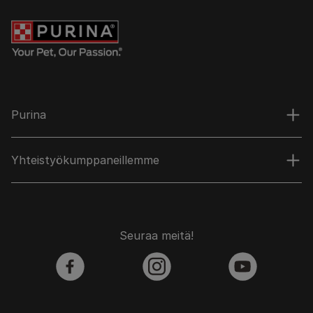
Purina
Yhteistyökumppaneillemme
Seuraa meitä!
facebook
instagram
youtube