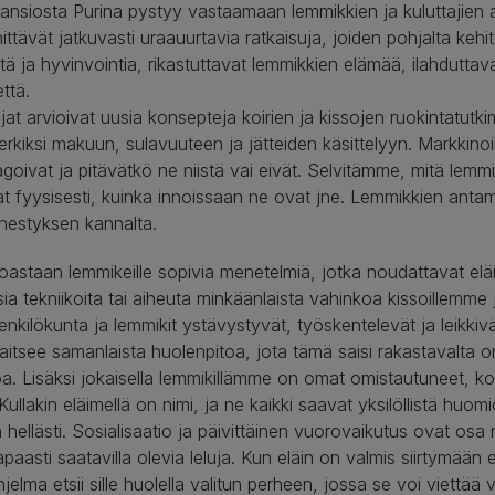
siosta Purina pystyy vastaamaan lemmikkien ja kuluttajien ala
ttävät jatkuvasti uraauurtavia ratkaisuja, joiden pohjalta kehite
ä ja hyvinvointia, rikastuttavat lemmikkien elämää, ilahduttava
ttä.
at arvioivat uusia konsepteja koirien ja kissojen ruokintatutkim
erkiksi makuun, sulavuuteen ja jätteiden käsittelyyn. Markkinoi
eagoivat ja pitävätkö ne niistä vai eivät. Selvitämme, mitä lemmi
t fyysisesti, kuinka innoissaan ne ovat jne. Lemmikkien ant
nestyksen kannalta.
taan lemmikeille sopivia menetelmiä, jotka noudattavat eläin
ia tekniikoita tai aiheuta minkäänlaista vahinkoa kissoillemme
 henkilökunta ja lemmikit ystävystyvät, työskentelevät ja leikk
itsee samanlaista huolenpitoa, jota tämä saisi rakastavalta o
a. Lisäksi jokaisella lemmikillämme on omat omistautuneet, kou
ullakin eläimellä on nimi, ja ne kaikki saavat yksilöllistä huom
a hellästi. Sosialisaatio ja päivittäinen vuorovaikutus ovat os
paasti saatavilla olevia leluja. Kun eläin on valmis siirtymään 
ma etsii sille huolella valitun perheen, jossa se voi viettää v