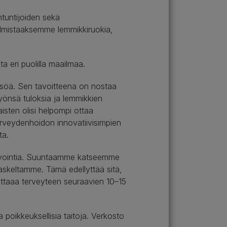
ntuntijoiden sekä
valmistaaksemme lemmikkiruokia,
a eri puolilla maailmaa.
eisöä. Sen tavoitteena on nostaa
työnsä tuloksia ja lemmikkien
aisten olisi helpompi ottaa
erveydenhoidon innovatiivisimpien
ta.
nnovointia. Suuntaamme katseemme
askeltamme. Tämä edellyttää sitä,
kuttaaa terveyteen seuraavien 10–15
poikkeuksellisia taitoja. Verkosto