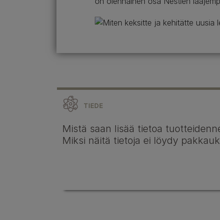
on olennainen osa Nestlén laajemp
TIEDE
Mistä saan lisää tietoa tuotteidenn
Miksi näitä tietoja ei löydy pakkau