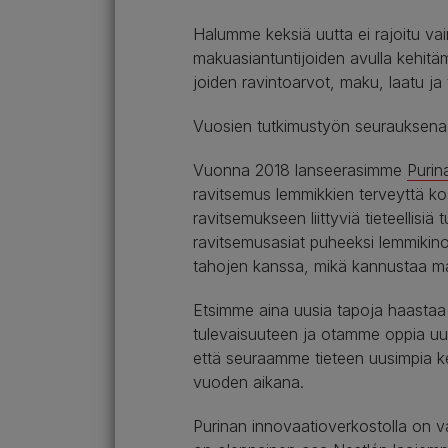
Halumme keksiä uutta ei rajoitu vai
makuasiantuntijoiden avulla kehitä
joiden ravintoarvot, maku, laatu ja
Vuosien tutkimustyön seurauksena me
Vuonna 2018 lanseerasimme
Purina
ravitsemus lemmikkien terveyttä kos
ravitsemukseen liittyviä tieteellisiä
ravitsemusasiat puheeksi lemmikino
tahojen kanssa, mikä kannustaa maa
Etsimme aina uusia tapoja haastaa 
tulevaisuuteen ja otamme oppia uus
että seuraamme tieteen uusimpia ke
vuoden aikana.
Purinan innovaatioverkostolla on va