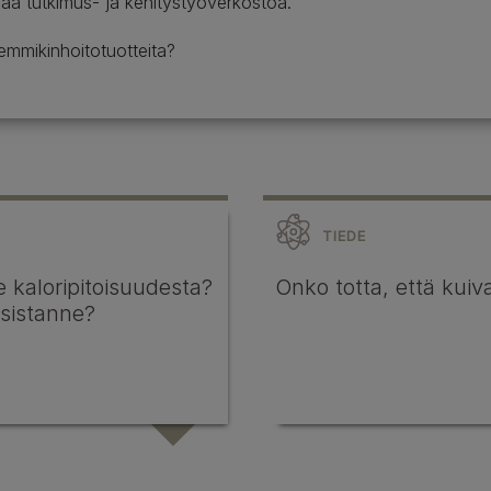
aa tutkimus- ja kehitystyöverkostoa.
TIEDE
e kaloripitoisuudesta?
Onko totta, että kuiva
ksistanne?