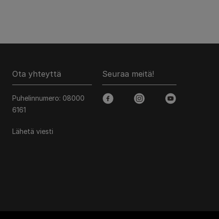
Ota yhteyttä
Seuraa meitä!
Puhelinnumero: 08000
facebook
instagram
youtube
6161
Lähetä viesti