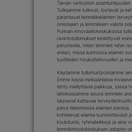
Tämän verkoston asiantuntijuuden an
Tutkijamme tutkivat, löytävät ja kehi
parantavat lemmikkieläinten terveytt
omistajien ja lemmikkien välistä side
Purinan innovaatiokeskuksissa tutkij
ravintotutkimukset keskittyvät esim
perusteella, miten lemmikit niihin r
eniten, missä kunnossa eläimet ova
tuotteiden houkuttelevuuden ja me
Käytämme tutkimustyössämme ainoas
Emme käytä minkäänlaisia invasiivis
tehty miellyttäviä paikkoja, joissa
laitoksissamme asuva lemmikki ansa
tarjoavat kattavaa terveydenhuolto
päivä tekemisissä eläinten kanssa. K
kohtelevat eläimiä kunnioittavasti j
koulutusta, ryhmäleikkejä ja aina va
lemmikinhoitokeskuksen adoptio-ohjel