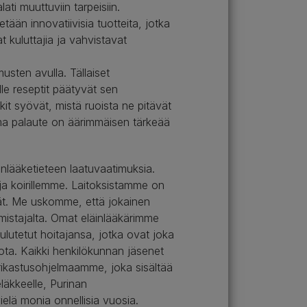
ti muuttuviin tarpeisiin.
tään innovatiivisia tuotteita, jotka
t kuluttajia ja vahvistavat
usten avulla. Tällaiset
lle reseptit päätyvät sen
kit syövät, mistä ruoista ne pitävät
ama palaute on äärimmäisen tärkeää
lääketieteen laatuvaatimuksia.
 ja koirillemme. Laitoksistamme on
ivät. Me uskomme, että jokainen
mistajalta. Omat eläinlääkärimme
lutetut hoitajansa, jotka ovat joka
iota. Kaikki henkilökunnan jäsenet
a rikastusohjelmaamme, joka sisältää
eläkkeelle, Purinan
ielä monia onnellisia vuosia.