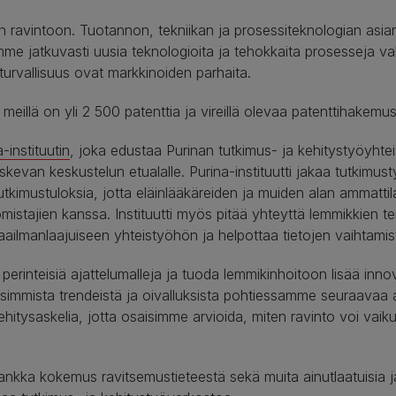
n ravintoon. Tuotannon, tekniikan ja prosessiteknologian asia
mme jatkuvasti uusia teknologioita ja tehokkaita prosesseja 
 turvallisuus ovat markkinoiden parhaita.
illä on yli 2 500 patenttia ja vireillä olevaa patenttihakemust
-instituutin
, joka edustaa Purinan tutkimus- ja kehitystyöyht
kevan keskustelun etualalle. Purina-instituutti jakaa tutkimus
 tutkimustuloksia, jotta eläinlääkäreiden ja muiden alan ammattil
mistajien kanssa. Instituutti myös pitää yhteyttä lemmikkien t
ilmanlaajuiseen yhteistyöhön ja helpottaa tietojen vaihtamis
perinteisiä ajattelumalleja ja tuoda lemmikinhoitoon lisää i
immista trendeistä ja oivalluksista pohtiessamme seuraavaa 
hitysaskelia, jotta osaisimme arvioida, miten ravinto voi vai
nkka kokemus ravitsemustieteestä sekä muita ainutlaatuisia ja 