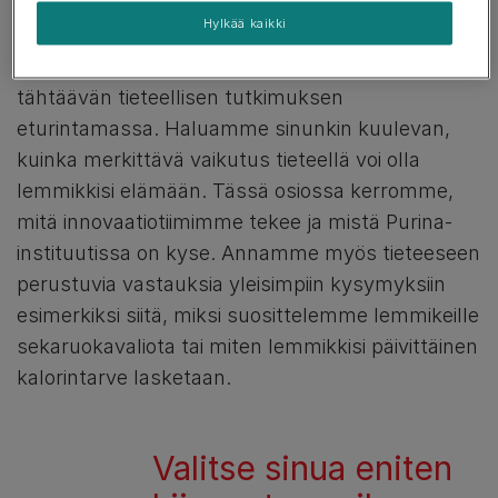
Hylkää kaikki
Olemme ylpeitä voidessamme sanoa, että
toimimme lemmikkien terveyden parantamiseen
tähtäävän tieteellisen tutkimuksen
eturintamassa. Haluamme sinunkin kuulevan,
kuinka merkittävä vaikutus tieteellä voi olla
lemmikkisi elämään. Tässä osiossa kerromme,
mitä innovaatiotiimimme tekee ja mistä Purina-
instituutissa on kyse. Annamme myös tieteeseen
perustuvia vastauksia yleisimpiin kysymyksiin
esimerkiksi siitä, miksi suosittelemme lemmikeille
sekaruokavaliota tai miten lemmikkisi päivittäinen
kalorintarve lasketaan.
Valitse sinua eniten