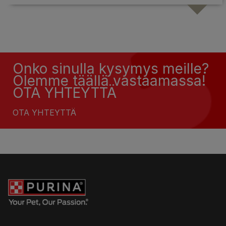
Onko sinulla kysymys meille?
Olemme täällä vastaamassa!
OTA YHTEYTTÄ
OTA YHTEYTTÄ