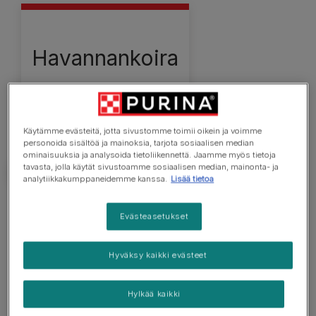
Havannankoira
Käytämme evästeitä, jotta sivustomme toimii oikein ja voimme
personoida sisältöä ja mainoksia, tarjota sosiaalisen median
ominaisuuksia ja analysoida tietoliikennettä. Jaamme myös tietoja
tavasta, jolla käytät sivustoamme sosiaalisen median, mainonta- ja
analytiikkakumppaneidemme kanssa.
Lisää tietoa
Tarve tietää
Evästeasetukset
Sopii myös kokemattomille koiranomistajille
Hyväksy kaikki evästeet
Vaatii perustason koulutusta
Hylkää kaikki
Nauttii rauhallisista kävelylenkeistä