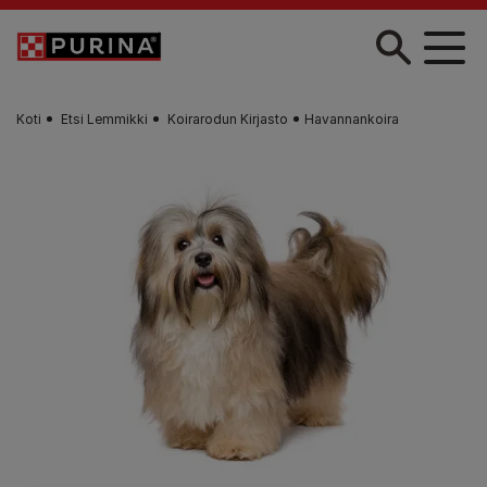
Skip to main content
Koti
Etsi Lemmikki
Koirarodun Kirjasto
Havannankoira