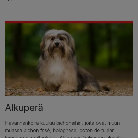
Alkuperä
Havannankoira kuuluu bichoneihin, joita ovat muun
muassa bichon frisé, bolognese, coton de tuléar,
löwchen ja maltankoira. Alun perin Välimeren alueelta