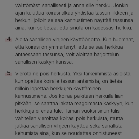
välittömästi sanallisesti ja anna sille herkku. Jonkin
ajan kuluttua koirasi alkaa yhdistää tassun liikkeen ja
herkun, jolloin se saa kannustimen näyttää tassunsa
aina, kun se tietää, että sinulla on kädessäsi herkku.
Aloita sanallisen vihjeen käyttöönotto. Kun huomaat,
että koirasi on ymmärtänyt, että se saa herkkua
antaessaan tassunsa, voit aloittaa harjoittelun
sanallisen käskyn kanssa.
Vierota ne pois herkusta. Yksi tärkeimmistä asioista,
kun opettaa koiralle tassun antamista, on tietää
milloin lopettaa herkkujen käyttäminen
kannustimena. Jos koiraa palkitaan herkuilla liian
pitkään, se saattaa lakata reagoimasta käskyyn, kun
herkkuja ei enää tule. Tämän vuoksi sinun tulisi
vähitellen vieroittaa koirasi pois herkuista, mutta
jatkaa sanallisen vihjeen käyttöä sekä sanallista
kehumista aina, kun se noudattaa onnistuneesti