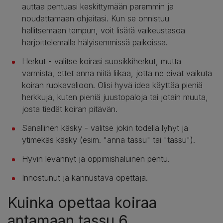
auttaa pentuasi keskittymään paremmin ja
noudattamaan ohjeitasi. Kun se onnistuu
hallitsemaan tempun, voit lisätä vaikeustasoa
harjoittelemalla hälyisemmissä paikoissa.
Herkut - valitse koirasi suosikkiherkut, mutta
varmista, ettet anna niitä liikaa, jotta ne eivät vaikuta
koiran ruokavalioon. Olisi hyvä idea käyttää pieniä
herkkuja, kuten pieniä juustopaloja tai jotain muuta,
josta tiedät koiran pitävän.
Sanallinen käsky - valitse jokin todella lyhyt ja
ytimekäs käsky (esim. "anna tassu" tai "tassu").
Hyvin levännyt ja oppimishaluinen pentu.
Innostunut ja kannustava opettaja.
Kuinka opettaa koiraa
antamaan tassu 6