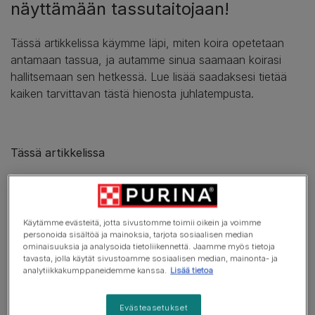
näyttämään tassutaitojaan!
Tässä artikkelissa käymme läpi, miten koira opetetaan
antamaan tassua, ja autamme sinua saamaan koirasi
hallitsemaan sen hetkessä. Lue lisää saadaksesi tietää
kaiken tarvittavan tästä hienosta juhlatempusta.
Tässä artikkelissa
Milloin voit alkaa opettaa koirallesi temppuja?
Mitä tarvitset
Käytämme evästeitä, jotta sivustomme toimii oikein ja voimme
Kuinka opettaa koiraa antamaan tassu 6 yksinkertaisessa vaiheessa
personoida sisältöä ja mainoksia, tarjota sosiaalisen median
ominaisuuksia ja analysoida tietoliikennettä. Jaamme myös tietoja
tavasta, jolla käytät sivustoamme sosiaalisen median, mainonta- ja
Mitä kannattaa välttää koiran koulutuksessa?
analytiikkakumppaneidemme kanssa.
Lisää tietoa
Pitkät istunnot
Evästeasetukset