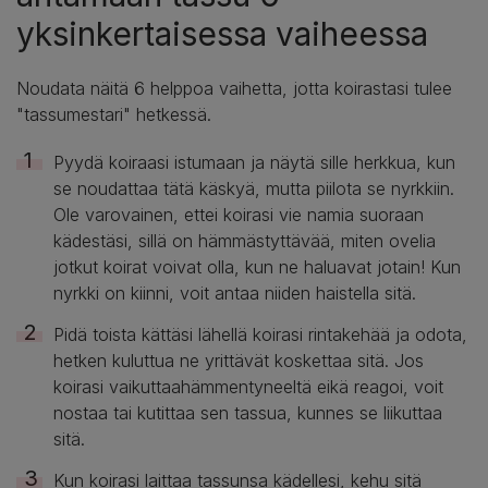
yksinkertaisessa vaiheessa
Noudata näitä 6 helppoa vaihetta, jotta koirastasi tulee
"tassumestari" hetkessä.
Pyydä koiraasi istumaan ja näytä sille herkkua, kun
se noudattaa tätä käskyä, mutta piilota se nyrkkiin.
Ole varovainen, ettei koirasi vie namia suoraan
kädestäsi, sillä on hämmästyttävää, miten ovelia
jotkut koirat voivat olla, kun ne haluavat jotain! Kun
nyrkki on kiinni, voit antaa niiden haistella sitä.
Pidä toista kättäsi lähellä koirasi rintakehää ja odota,
hetken kuluttua ne yrittävät koskettaa sitä. Jos
koirasi vaikuttaahämmentyneeltä eikä reagoi, voit
nostaa tai kutittaa sen tassua, kunnes se liikuttaa
sitä.
Kun koirasi laittaa tassunsa kädellesi, kehu sitä