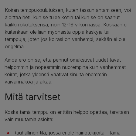
Koiran temppukoulutuksen, kuten tassun antamiseen, voi
aloittaa heti, kun se tulee kotiin tai kun se on saanut
kaikki rokotuksensa, noin 12-16 viikon iässä. Koskaan ei
kuitenkaan ole liian myöhäistä oppia käskyjä tai
temppuja, joten jos koirasi on vanhempi, sekään ei ole
ongelma.
Ainoa ero on se, että pennut omaksuvat uudet tavat
helpommin ja nopeammin nuorempina kuin vanhemmat
koirat, jotka yleensä vaativat sinulta enemmän
vaivannäköä ja aikaa.
Mitä tarvitset
Koska tämä temppu on erittäin helppo opettaa, tarvitaan
vain muutamia asioita:
Rauhallinen tila, jossa ei ole häiriötekijöitä - tämä