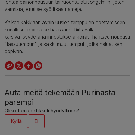
johtaa painonnousuun tai ruoansulatusongelmiin, joten
varmista, ettei se syö liikaa nameja.
Kaiken kaikkiaan avain uusien temppujen opettamiseen
koirallesi on pitää se hauskana. Riittävällä
kärsivällisyydellä ja innostuksella koirasi hallitsee nopeasti
"tassutempun" ja kaikki muut temput, jotka haluat sen
oppivan.
Auta meitä tekemään Purinasta
parempi
Oliko tämä artikkeli hyödyllinen?