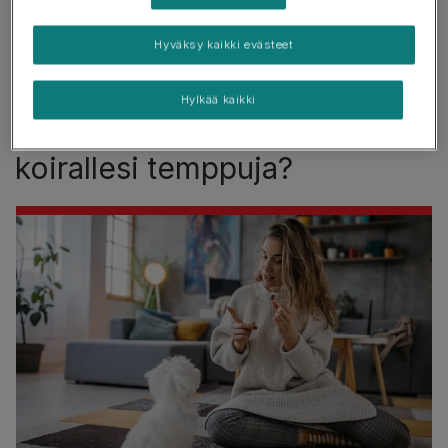
Kouluttaminen, kun koira on väsynyt tai sairas
Liika herkkujen käyttö
Hyväksy kaikki evästeet
Hylkää kaikki
Milloin voit alkaa opettaa
koirallesi temppuja?