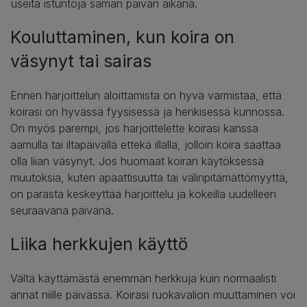
useita istuntoja saman päivän aikana.
Kouluttaminen, kun koira on
väsynyt tai sairas
Ennen harjoittelun aloittamista on hyvä varmistaa, että
koirasi on hyvässä fyysisessä ja henkisessä kunnossa.
On myös parempi, jos harjoittelette koirasi kanssa
aamulla tai iltapäivällä ettekä illalla, jolloin koira saattaa
olla liian väsynyt. Jos huomaat koiran käytöksessä
muutoksia, kuten apaattisuutta tai välinpitämättömyyttä,
on parasta keskeyttää harjoittelu ja kokeilla uudelleen
seuraavana päivänä.
Liika herkkujen käyttö
Vältä käyttämästä enemmän herkkuja kuin normaalisti
annat niille päivässä. Koirasi ruokavalion muuttaminen voi