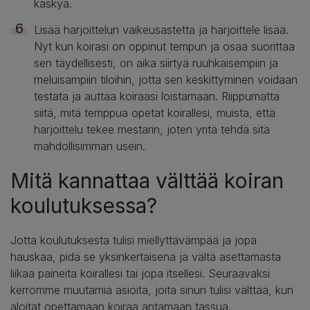
käskyä.
Lisää harjoittelun vaikeusastetta ja harjoittele lisää.
Nyt kun koirasi on oppinut tempun ja osaa suorittaa
sen täydellisesti, on aika siirtyä ruuhkaisempiin ja
meluisampiin tiloihin, jotta sen keskittyminen voidaan
testata ja auttaa koiraasi loistamaan. Riippumatta
siitä, mitä temppua opetat koirallesi, muista, että
harjoittelu tekee mestarin, joten yritä tehdä sitä
mahdollisimman usein.
Mitä kannattaa välttää koiran
koulutuksessa?
Jotta koulutuksesta tulisi miellyttävämpää ja jopa
hauskaa, pidä se yksinkertaisena ja vältä asettamasta
liikaa paineita koirallesi tai jopa itsellesi. Seuraavaksi
kerromme muutamia asioita, joita sinun tulisi välttää, kun
aloitat opettamaan koiraa antamaan tassua.