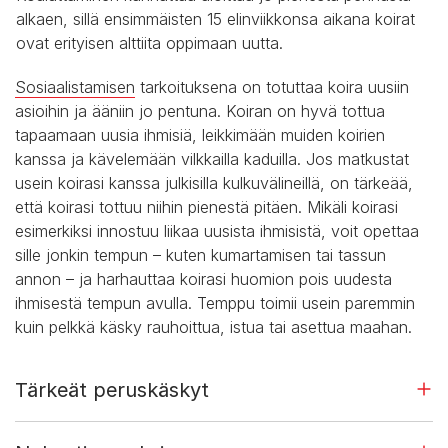
alkaen, sillä ensimmäisten 15 elinviikkonsa aikana koirat
ovat erityisen alttiita oppimaan uutta.
Sosiaalistamisen
tarkoituksena on totuttaa koira uusiin
asioihin ja ääniin jo pentuna. Koiran on hyvä tottua
tapaamaan uusia ihmisiä, leikkimään muiden koirien
kanssa ja kävelemään vilkkailla kaduilla. Jos matkustat
usein koirasi kanssa julkisilla kulkuvälineillä, on tärkeää,
että koirasi tottuu niihin pienestä pitäen. Mikäli koirasi
esimerkiksi innostuu liikaa uusista ihmisistä, voit opettaa
sille jonkin tempun – kuten kumartamisen tai tassun
annon – ja harhauttaa koirasi huomion pois uudesta
ihmisestä tempun avulla. Temppu toimii usein paremmin
kuin pelkkä käsky rauhoittua, istua tai asettua maahan.
Tärkeät peruskäskyt