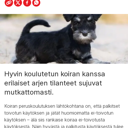
Hyvin koulutetun koiran kanssa
erilaiset arjen tilanteet sujuvat
mutkattomasti.
Koiran peruskoulutuksen lähtökohtana on, että palkitset
toivotun käytöksen ja jätät huomioimatta ei-toivotun
käytöksen – älä siis rankaise koiraa ei-toivotusta
käytöksestä. Näin hyvästä ja palkitusta käytöksestä tulee