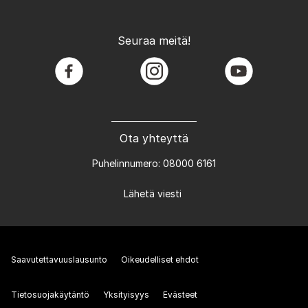
Seuraa meitä!
facebook
instagram
youtube
Ota yhteyttä
Puhelinnumero: 08000 6161
Lähetä viesti
Saavutettavuuslausunto
Oikeudelliset ehdot
Tietosuojakäytäntö
Yksityisyys
Evästeet