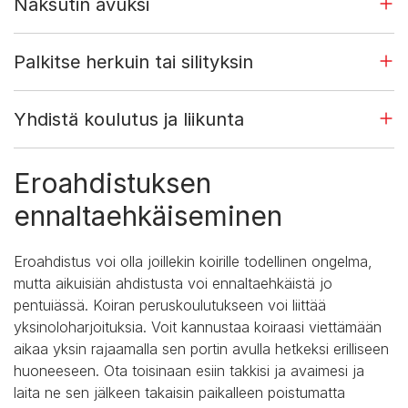
Naksutin avuksi
Palkitse herkuin tai silityksin
Yhdistä koulutus ja liikunta
Eroahdistuksen
ennaltaehkäiseminen
Eroahdistus voi olla joillekin koirille todellinen ongelma,
mutta aikuisiän ahdistusta voi ennaltaehkäistä jo
pentuiässä. Koiran peruskoulutukseen voi liittää
yksinoloharjoituksia. Voit kannustaa koiraasi viettämään
aikaa yksin rajaamalla sen portin avulla hetkeksi erilliseen
huoneeseen. Ota toisinaan esiin takkisi ja avaimesi ja
laita ne sen jälkeen takaisin paikalleen poistumatta