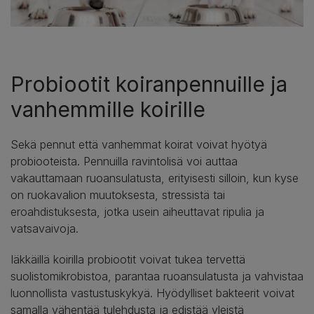
Probiootit koiranpennuille ja
vanhemmille koirille
Sekä pennut että vanhemmat koirat voivat hyötyä
probiooteista. Pennuilla ravintolisä voi auttaa
vakauttamaan ruoansulatusta, erityisesti silloin, kun kyse
on ruokavalion muutoksesta, stressistä tai
eroahdistuksesta, jotka usein aiheuttavat ripulia ja
vatsavaivoja.
Iäkkäillä koirilla probiootit voivat tukea tervettä
suolistomikrobistoa, parantaa ruoansulatusta ja vahvistaa
luonnollista vastustuskykyä. Hyödylliset bakteerit voivat
samalla vähentää tulehdusta ja edistää yleistä