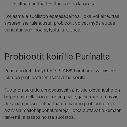
osaltaan auttaa lievittämään näitä oireita.
Korjaamalla suoliston epätasapainoa, joka voi aiheuttaa
systeemistä tulehdusta, probiootit voivat myös auttaa
vähentämään ihoärsytystä ja kutinaa.
Probiootit koirille Purinalta
Purina on kehittänyt PRO PLAN® Fortiflora -valmisteen,
joka on probioottinen lisäravinne koirille.
Tuote on pakattu annospusseihin, joissa oleva jauhe on
helppo ripotella koiran ruoan päälle, ja se maistuu hyvin.
Jokainen pussi sisältää taatun määrän probiootteja ja
aktiivisia maitohappobakteereja, jotka auttavat tukemaan
tervettä ja tasapainoista suolistoa.