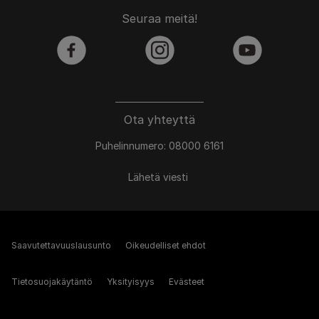
Seuraa meitä!
facebook
instagram
youtube
Ota yhteyttä
Puhelinnumero: 08000 6161
Lähetä viesti
Saavutettavuuslausunto
Oikeudelliset ehdot
Tietosuojakäytäntö
Yksityisyys
Evästeet