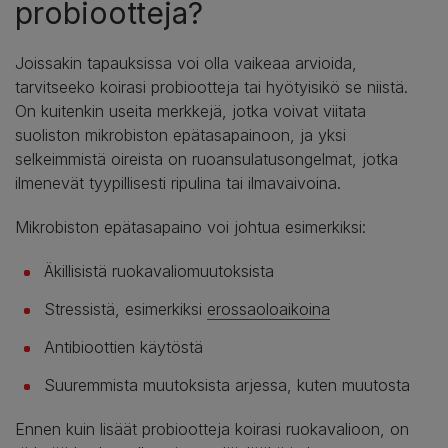
probiootteja?
Joissakin tapauksissa voi olla vaikeaa arvioida,
tarvitseeko koirasi probiootteja tai hyötyisikö se niistä.
On kuitenkin useita merkkejä, jotka voivat viitata
suoliston mikrobiston epätasapainoon, ja yksi
selkeimmistä oireista on ruoansulatusongelmat, jotka
ilmenevät tyypillisesti ripulina tai ilmavaivoina.
Mikrobiston epätasapaino voi johtua esimerkiksi:
Äkillisistä ruokavaliomuutoksista
Stressistä, esimerkiksi
erossaoloaikoina
Antibioottien käytöstä
Suuremmista muutoksista arjessa, kuten muutosta
Ennen kuin lisäät probiootteja koirasi ruokavalioon, on