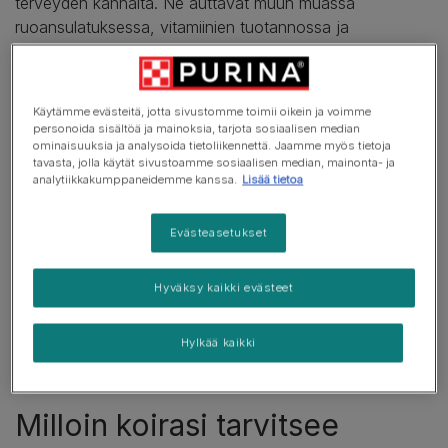
terveyden kannalta. Ne auttavat muun muassa
ruoansulatuksessa, vitamiinien tuotannossa ja
luonnollisen vastustuskyvyn vahvistamisessa.
Joskus mikrobien tasapaino voi kuitenkin häiriintyä, jolloin
Käytämme evästeitä, jotta sivustomme toimii oikein ja voimme
haitalliset bakteerit saavat yliotteen hyödyllisten mikro-
personoida sisältöä ja mainoksia, tarjota sosiaalisen median
organismien kustannuksella, ja tässä probiotikat voivat
ominaisuuksia ja analysoida tietoliikennettä. Jaamme myös tietoja
tavasta, jolla käytät sivustoamme sosiaalisen median, mainonta- ja
auttaa. Koirille tarkoitetut probiootit ovat eläviä mikro-
analytiikkakumppaneidemme kanssa.
Lisää tietoa
organismeja, jotka voivat palauttaa suoliston
mikroflooran terveen tasapainon.
Evästeasetukset
Lisäämällä probioottien hyödyllisiä bakteereja koirasi
ruokaan voit tukea sen ruoansulatusta, vahvistaa
Hyväksy kaikki evästeet
luonnollista vastustuskykyä ja edistää ravintoaineiden
imeytymistä.
Hylkää kaikki
Milloin koirasi tarvitsee