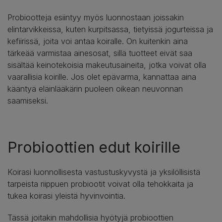
Probiootteja esiintyy myös luonnostaan joissakin
elintarvikkeissa, kuten kurpitsassa, tietyissä jogurteissa ja
kefiirissä, joita voi antaa koiralle. On kuitenkin aina
tärkeää varmistaa ainesosat, sillä tuotteet eivät saa
sisältää keinotekoisia makeutusaineita, jotka voivat olla
vaarallisia koirille. Jos olet epävarma, kannattaa aina
kääntyä eläinlääkärin puoleen oikean neuvonnan
saamiseksi.
Probioottien edut koirille
Koirasi luonnollisesta vastustuskyvystä ja yksilöllisistä
tarpeista riippuen probiootit voivat olla tehokkaita ja
tukea koirasi yleistä hyvinvointia.
Tässä joitakin mahdollisia hyötyjä probioottien