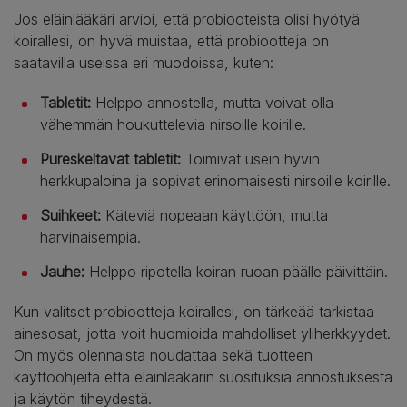
Jos eläinlääkäri arvioi, että probiooteista olisi hyötyä
koirallesi, on hyvä muistaa, että probiootteja on
saatavilla useissa eri muodoissa, kuten:
Tabletit:
Helppo annostella, mutta voivat olla
vähemmän houkuttelevia nirsoille koirille.
Pureskeltavat tabletit:
Toimivat usein hyvin
herkkupaloina ja sopivat erinomaisesti nirsoille koirille.
Suihkeet:
Käteviä nopeaan käyttöön, mutta
harvinaisempia.
Jauhe:
Helppo ripotella koiran ruoan päälle päivittäin.
Kun valitset probiootteja koirallesi, on tärkeää tarkistaa
ainesosat, jotta voit huomioida mahdolliset yliherkkyydet.
On myös olennaista noudattaa sekä tuotteen
käyttöohjeita että eläinlääkärin suosituksia annostuksesta
ja käytön tiheydestä.