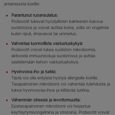
antamisesta koirille:
Parantunut ruoansulatus:
Probiootit tukevat hyödyllisten bakteerien kasvua
suolistossa ja voivat auttaa koiria, joilla on ongelmia
kuten ripuli, ilmavaivat tai ummetus.
Vahvistaa luonnollista vastustuskykyä:
Probiootit voivat tukea suoliston mikrobiomia,
aktivoida immuunisoluja suolistossa ja auttaa
säätelemään kehon vastustuskykyä.
Hyvinvoiva iho ja turkki:
Tästä voi olla erityistä hyötyä allergisille koirille.
Tasapainoinen mikrobiomi voi vähentää tulehdusta ja
tukea hyvinvoivaa ihoa ja kiiltävää turkkia.
Vähemmän stressiä ja levottomuutta:
Epätasapainoinen mikrobiomi voi heijastua
käyttäytymisongelmina ja stressinä. Probiootit voivat