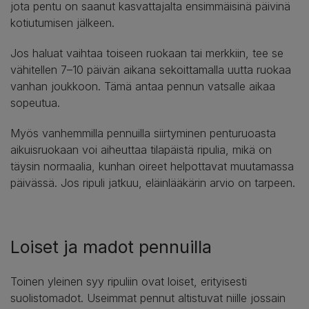
jota pentu on saanut kasvattajalta ensimmäisinä päivinä
kotiutumisen jälkeen.
Jos haluat vaihtaa toiseen ruokaan tai merkkiin, tee se
vähitellen 7–10 päivän aikana sekoittamalla uutta ruokaa
vanhan joukkoon. Tämä antaa pennun vatsalle aikaa
sopeutua.
Myös vanhemmilla pennuilla siirtyminen penturuoasta
aikuisruokaan voi aiheuttaa tilapäistä ripulia, mikä on
täysin normaalia, kunhan oireet helpottavat muutamassa
päivässä. Jos ripuli jatkuu, eläinlääkärin arvio on tarpeen.
Loiset ja madot pennuilla
Toinen yleinen syy ripuliin ovat loiset, erityisesti
suolistomadot. Useimmat pennut altistuvat niille jossain