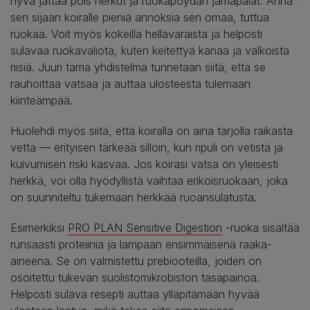
hyvä jättää pois herkut ja ruokapöydän jämäpalat. Anna
sen sijaan koiralle pieniä annoksia sen omaa, tuttua
ruokaa. Voit myös kokeilla hellävaraista ja helposti
sulavaa ruokavaliota, kuten keitettyä kanaa ja valkoista
riisiä. Juuri tämä yhdistelmä tunnetaan siitä, että se
rauhoittaa vatsaa ja auttaa ulosteesta tulemaan
kiinteämpää.
Huolehdi myös siitä, että koiralla on aina tarjolla raikasta
vettä — erityisen tärkeää silloin, kun ripuli on vetistä ja
kuivumisen riski kasvaa. Jos koirasi vatsa on yleisesti
herkkä, voi olla hyödyllistä vaihtaa erikoisruokaan, joka
on suunniteltu tukemaan herkkää ruoansulatusta.
Esimerkiksi
PRO PLAN Sensitive Digestion
-ruoka sisältää
runsaasti proteiinia ja lampaan ensimmäisenä raaka-
aineena. Se on valmistettu prebiooteilla, joiden on
osoitettu tukevan suolistomikrobiston tasapainoa.
Helposti sulava resepti auttaa ylläpitämään hyvää