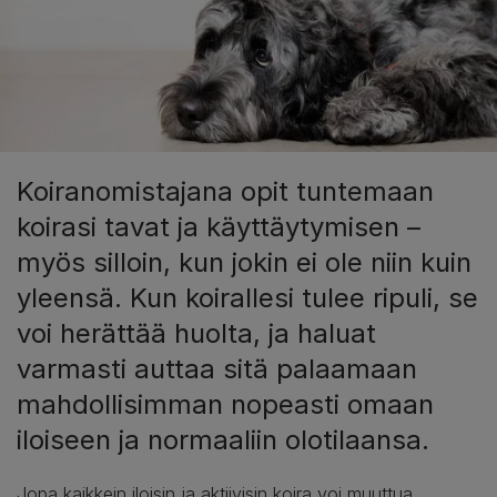
Koiranomistajana opit tuntemaan
koirasi tavat ja käyttäytymisen –
myös silloin, kun jokin ei ole niin kuin
yleensä. Kun koirallesi tulee ripuli, se
voi herättää huolta, ja haluat
varmasti auttaa sitä palaamaan
mahdollisimman nopeasti omaan
iloiseen ja normaaliin olotilaansa.
Jopa kaikkein iloisin ja aktiivisin koira voi muuttua