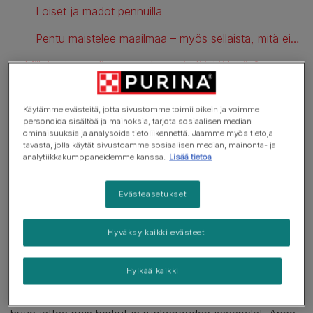
Loiset ja madot pennuilla
Pentu maistelee maailmaa – myös sellaista, mitä ei pitäisi
Milloin sinun tulisi ottaa yhteyttä eläinlääkäriin?
Usein kysytyt kysymykset
Käytämme evästeitä, jotta sivustomme toimii oikein ja voimme
personoida sisältöä ja mainoksia, tarjota sosiaalisen median
ominaisuuksia ja analysoida tietoliikennettä. Jaamme myös tietoja
tavasta, jolla käytät sivustoamme sosiaalisen median, mainonta- ja
Koirallani on ripuli – mitä
analytiikkakumppaneidemme kanssa.
Lisää tietoa
teen?
Evästeasetukset
Huomaako, että koirallasi on vatsavaivoja? Se voi olla
huolestuttavaa, mutta onneksi omistajana voit tehdä
Hyväksy kaikki evästeet
paljon kotona auttaaksesi nelijalkaista ystävääsi
toipumaan.
Hylkää kaikki
Ensimmäiseksi on tärkeää rauhoittaa vatsaa. Siksi on