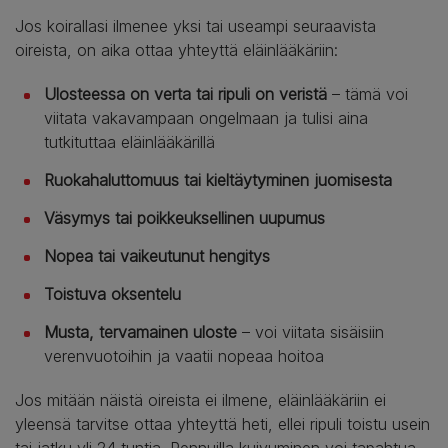
Jos koirallasi ilmenee yksi tai useampi seuraavista
oireista, on aika ottaa yhteyttä eläinlääkäriin:
Ulosteessa on verta tai ripuli on veristä
– tämä voi
viitata vakavampaan ongelmaan ja tulisi aina
tutkituttaa eläinlääkärillä
Ruokahaluttomuus tai kieltäytyminen juomisesta
Väsymys tai poikkeuksellinen uupumus
Nopea tai vaikeutunut hengitys
Toistuva oksentelu
Musta, tervamainen uloste
– voi viitata sisäisiin
verenvuotoihin ja vaatii nopeaa hoitoa
Jos mitään näistä oireista ei ilmene, eläinlääkäriin ei
yleensä tarvitse ottaa yhteyttä heti, ellei ripuli toistu usein
tai jatku yli 24 tuntia. Pennuilla kuivuminen voi tapahtua