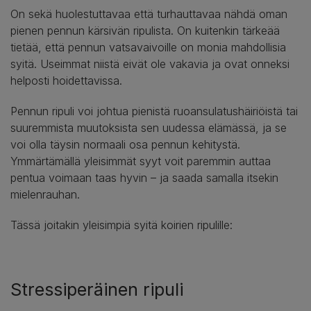
On sekä huolestuttavaa että turhauttavaa nähdä oman
pienen pennun kärsivän ripulista. On kuitenkin tärkeää
tietää, että pennun vatsavaivoille on monia mahdollisia
syitä. Useimmat niistä eivät ole vakavia ja ovat onneksi
helposti hoidettavissa.
Pennun ripuli voi johtua pienistä ruoansulatushäiriöistä tai
suuremmista muutoksista sen uudessa elämässä, ja se
voi olla täysin normaali osa pennun kehitystä.
Ymmärtämällä yleisimmät syyt voit paremmin auttaa
pentua voimaan taas hyvin – ja saada samalla itsekin
mielenrauhan.
Tässä joitakin yleisimpiä syitä koirien ripulille:
Stressiperäinen ripuli