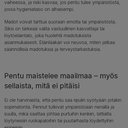
vaiheessa, ja riski kasvaa, jos pentu tulee ympäristöstä,
jossa hygieniataso on alhaisempi.
Madot voivat tarttua suoraan emolta tai ympäristöstä.
Siksi on tärkeää valita vastuullinen kasvattaja tai
löytöeläintalo, joka huolehtii madotuksista
asianmukaisesti. Eläinlääkäri voi neuvoa, miten jatkaa
säännöllisiä madotuksia ja terveystarkastuksia.
Pentu maistelee maailmaa – myös
sellaista, mitä ei pitäisi
Ei ole harvinaista, että pentu saa ripulin syötyään jotakin
sopimatonta. Pennut tutkivat ympäristöään nenällä ja
suulla, mikä saattaa johtaa purtuihin kenkiin, lattialta
löytyneisiin ruokapaloihin tai puutarhasta löydettyihin
esineisiin.