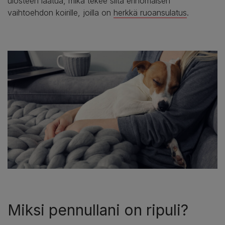
ulosteen laatua, mikä tekee siitä erinomaisen
vaihtoehdon koirille, joilla on
herkkä ruoansulatus
.
Miksi pennullani on ripuli?