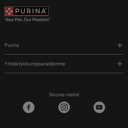
Purina
Yhteistyökumppaneillemme
Seuraa meitä!
facebook
instagram
youtube