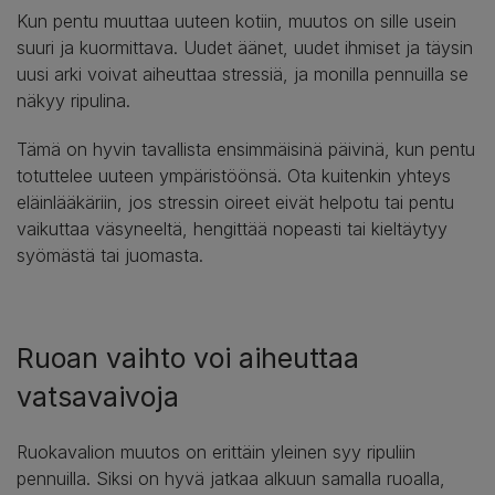
Kun pentu muuttaa uuteen kotiin, muutos on sille usein
suuri ja kuormittava. Uudet äänet, uudet ihmiset ja täysin
uusi arki voivat aiheuttaa stressiä, ja monilla pennuilla se
näkyy ripulina.
Tämä on hyvin tavallista ensimmäisinä päivinä, kun pentu
totuttelee uuteen ympäristöönsä. Ota kuitenkin yhteys
eläinlääkäriin, jos stressin oireet eivät helpotu tai pentu
vaikuttaa väsyneeltä, hengittää nopeasti tai kieltäytyy
syömästä tai juomasta.
Ruoan vaihto voi aiheuttaa
vatsavaivoja
Ruokavalion muutos on erittäin yleinen syy ripuliin
pennuilla. Siksi on hyvä jatkaa alkuun samalla ruoalla,