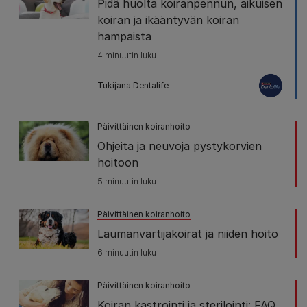
Pidä huolta koiranpennun, aikuisen
koiran ja ikääntyvän koiran
hampaista
4 minuutin luku
Tukijana Dentalife
Päivittäinen koiranhoito
Ohjeita ja neuvoja pystykorvien
hoitoon
5 minuutin luku
Päivittäinen koiranhoito
Laumanvartijakoirat ja niiden hoito
6 minuutin luku
Päivittäinen koiranhoito
Koiran kastrointi ja sterilointi: FAQ