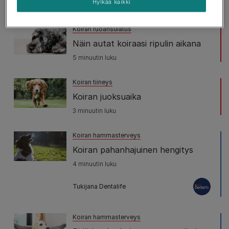
Hylkää kaikki
7 minuutin luku
Koiran ruoansulatus
Näin autat koiraasi ripulin aikana
5 minuutin luku
Koiran tiineys
Koiran juoksuaika
3 minuutin luku
Koiran hammasterveys
Koiran pahanhajuinen hengitys
4 minuutin luku
Tukijana Dentalife
Koiran hammasterveys