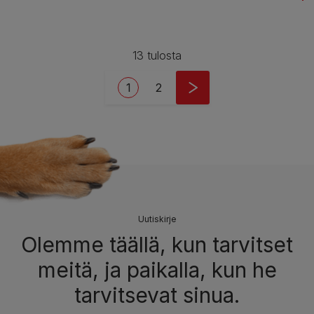
13 tulosta
Pagination
Current page
Page
1
2
Uutiskirje
Olemme täällä, kun tarvitset
meitä, ja paikalla, kun he
tarvitsevat sinua.