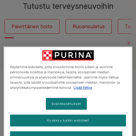
Tutustu terveysneuvoihin
Päivittäinen hoito
Ruoansulatus
Taval
Näytä kaikki koiria koskevat artikkelit
Käytämme evästeitä, jotta sivustomme toimii oikein ja voimme
personoida sisältöä ja mainoksia, tarjota sosiaalisen median
ominaisuuksia ja analysoida tietoliikennettä. Jaamme myös tietoja
Tulokset 12 of 13 artikkelista
tavasta, jolla käytät sivustoamme sosiaalisen median, mainonta- ja
analytiikkakumppaneidemme kanssa.
Lisää tietoa
Suositut artikkelit
Evästeasetukset
Hyväksy kaikki evästeet
Koirien loiset
Kirput ja punkit koirilla